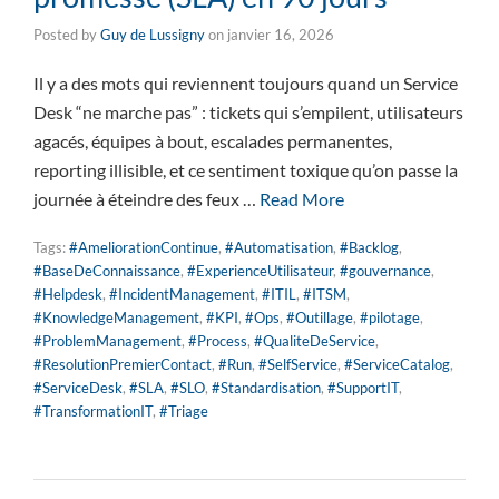
Posted by
Guy de Lussigny
on
janvier 16, 2026
Il y a des mots qui reviennent toujours quand un Service
Desk “ne marche pas” : tickets qui s’empilent, utilisateurs
agacés, équipes à bout, escalades permanentes,
reporting illisible, et ce sentiment toxique qu’on passe la
journée à éteindre des feux …
Read More
Tags:
#AmeliorationContinue
,
#Automatisation
,
#Backlog
,
#BaseDeConnaissance
,
#ExperienceUtilisateur
,
#gouvernance
,
#Helpdesk
,
#IncidentManagement
,
#ITIL
,
#ITSM
,
#KnowledgeManagement
,
#KPI
,
#Ops
,
#Outillage
,
#pilotage
,
#ProblemManagement
,
#Process
,
#QualiteDeService
,
#ResolutionPremierContact
,
#Run
,
#SelfService
,
#ServiceCatalog
,
#ServiceDesk
,
#SLA
,
#SLO
,
#Standardisation
,
#SupportIT
,
#TransformationIT
,
#Triage