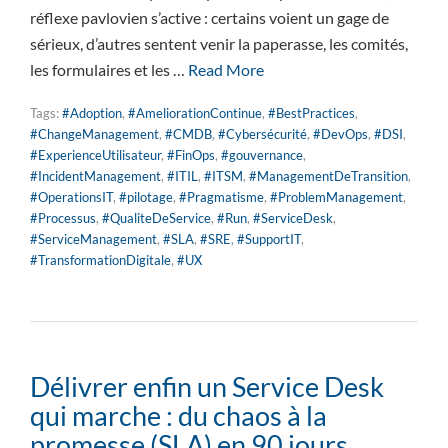
réflexe pavlovien s’active : certains voient un gage de
sérieux, d’autres sentent venir la paperasse, les comités,
les formulaires et les …
Read More
Tags:
#Adoption
,
#AmeliorationContinue
,
#BestPractices
,
#ChangeManagement
,
#CMDB
,
#Cybersécurité
,
#DevOps
,
#DSI
,
#ExperienceUtilisateur
,
#FinOps
,
#gouvernance
,
#IncidentManagement
,
#ITIL
,
#ITSM
,
#ManagementDeTransition
,
#OperationsIT
,
#pilotage
,
#Pragmatisme
,
#ProblemManagement
,
#Processus
,
#QualiteDeService
,
#Run
,
#ServiceDesk
,
#ServiceManagement
,
#SLA
,
#SRE
,
#SupportIT
,
#TransformationDigitale
,
#UX
Délivrer enfin un Service Desk
qui marche : du chaos à la
promesse (SLA) en 90 jours