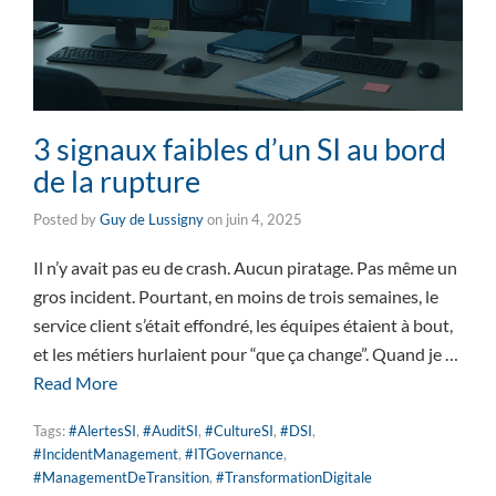
3 signaux faibles d’un SI au bord
de la rupture
Posted by
Guy de Lussigny
on
juin 4, 2025
Il n’y avait pas eu de crash. Aucun piratage. Pas même un
gros incident. Pourtant, en moins de trois semaines, le
service client s’était effondré, les équipes étaient à bout,
et les métiers hurlaient pour “que ça change”. Quand je …
Read More
Tags:
#AlertesSI
,
#AuditSI
,
#CultureSI
,
#DSI
,
#IncidentManagement
,
#ITGovernance
,
#ManagementDeTransition
,
#TransformationDigitale