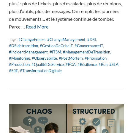
plus” : plus de tickets, plus d’escalades, plus de réunions,
plus d’outils, plus de messages. On remplit les journées
de mouvements… et le système continue de tomber.
Parce …
Read More
Tags:
#ChangeFreeze
,
#ChangeManagement
,
#DSI
,
#DSIdetransition
,
#GestionDeCriseIT
,
#GouvernanceIT
,
#IncidentManagement
,
#ITSM
,
#ManagementDeTransition
,
#Monitoring
,
#Observabilite
,
#PostMortem
,
#Priorisation
,
#Production
,
#QualitéDeService
,
#RCA
,
#Résilience
,
#Run
,
#SLA
,
#SRE
,
#TransformationDigitale