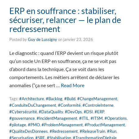
ERP en souffrance : stabiliser,
sécuriser, relancer — le plan de
redressement
Posted by
Guy de Lussigny
on
janvier 23, 2026
Le diagnostic : quand l’ERP devient un risque plutôt
qu’un socle Un ERP en souffrance, ça ne se voit pas
d’abord dans la technique. Ça se voit dans les
comportements. Les métiers arrêtent de déclarer les
anomalies (“ça ne sert …
Read More
Tags:
#Architecture
,
#Backlog
,
#Build
,
#ChangeManagement
,
#ConduiteDuChangement
,
#Conformité
,
#ControleInterne
,
#Cybersécurité
,
#DataQuality
,
#DevOps
,
#DSI
,
#ERP
,
#gouvernance
,
#IncidentManagement
,
#ITIL
,
#ITSM
,
#Operations
,
#pilotage
,
#PMO
,
#ProblemManagement
,
#ProductManagement
,
#QualiteDesDonnees
,
#Redressement
,
#ReleaseTrain
,
#Run
,
#Securisation
,
#SRE
,
#Stabilisation
,
#TransformationDigitale