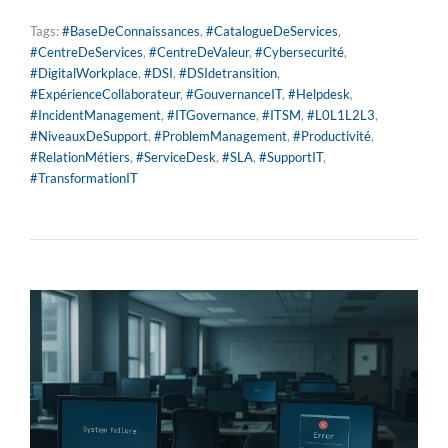
Tags:
#BaseDeConnaissances
,
#CatalogueDeServices
,
#CentreDeServices
,
#CentreDeValeur
,
#Cybersecurité
,
#DigitalWorkplace
,
#DSI
,
#DSIdetransition
,
#ExpérienceCollaborateur
,
#GouvernanceIT
,
#Helpdesk
,
#IncidentManagement
,
#ITGovernance
,
#ITSM
,
#L0L1L2L3
,
#NiveauxDeSupport
,
#ProblemManagement
,
#Productivité
,
#RelationMétiers
,
#ServiceDesk
,
#SLA
,
#SupportIT
,
#TransformationIT