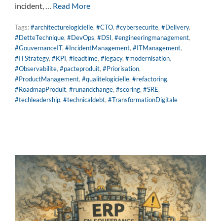
incident, …
Read More
Tags:
#architecturelogicielle
,
#CTO
,
#cybersecurite
,
#Delivery
,
#DetteTechnique
,
#DevOps
,
#DSI
,
#engineeringmanagement
,
#GouvernanceIT
,
#IncidentManagement
,
#ITManagement
,
#ITStrategy
,
#KPI
,
#leadtime
,
#legacy
,
#modernisation
,
#Observabilite
,
#pacteproduit
,
#Priorisation
,
#ProductManagement
,
#qualitelogicielle
,
#refactoring
,
#RoadmapProduit
,
#runandchange
,
#scoring
,
#SRE
,
#techleadership
,
#technicaldebt
,
#TransformationDigitale