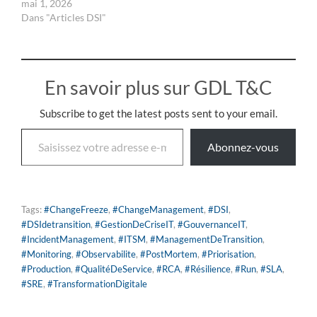
mai 1, 2026
Dans "Articles DSI"
En savoir plus sur GDL T&C
Subscribe to get the latest posts sent to your email.
Abonnez-vous
Tags:
#ChangeFreeze
,
#ChangeManagement
,
#DSI
,
#DSIdetransition
,
#GestionDeCriseIT
,
#GouvernanceIT
,
#IncidentManagement
,
#ITSM
,
#ManagementDeTransition
,
#Monitoring
,
#Observabilite
,
#PostMortem
,
#Priorisation
,
#Production
,
#QualitéDeService
,
#RCA
,
#Résilience
,
#Run
,
#SLA
,
#SRE
,
#TransformationDigitale