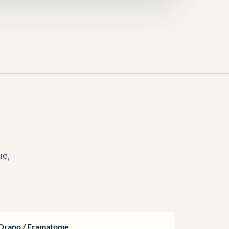
ue,
Orano / Framatome