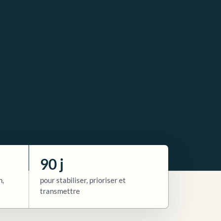
90 j
n,
pour stabiliser, prioriser et
transmettre