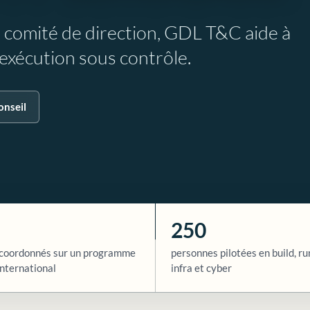
e comité de direction, GDL T&C aide à
l’exécution sous contrôle.
onseil
250
coordonnés sur un programme
personnes pilotées en build, ru
nternational
infra et cyber