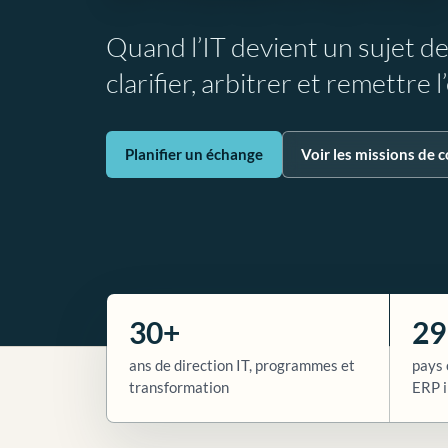
Quand l’IT devient un sujet d
clarifier, arbitrer et remettre 
Planifier un échange
Voir les missions de c
30+
29
ans de direction IT, programmes et
pays 
transformation
ERP i