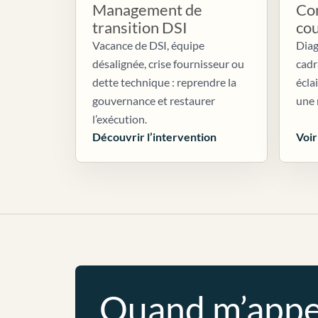
Management de
Con
transition DSI
co
Vacance de DSI, équipe
Diag
désalignée, crise fournisseur ou
cadr
dette technique : reprendre la
écla
gouvernance et restaurer
une 
l’exécution.
Découvrir l’intervention
Voir
Quand m’appe