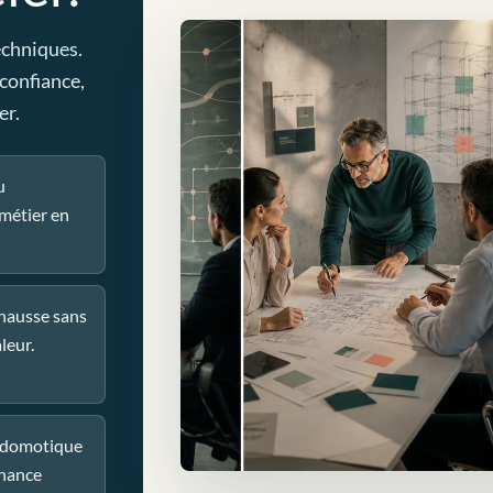
echniques.
 confiance,
er.
u
métier en
 hausse sans
leur.
u domotique
nance