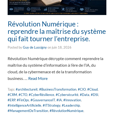
Révolution Numérique :
reprendre la maîtrise du système
qui fait tourner l’entreprise.
Posted by
Guy de Lussigny
on
juin 18, 2026
Révolution Numérique décrypte comment reprendre la
maîtrise du système d’information à l’ère de l’IA, du
cloud, de la cybermenace et de la transformation
business. …
Read More
Tags:
#architectureit
,
#BusinessTransformation
,
#CIO
,
#Cloud
,
#CRM
,
#CTO
,
#CyberRésilience
,
#Cybersécurité
,
#Data
,
#DSI
,
#ERP
,
#FinOps
,
#GouvernanceIT
,
#IA
,
#Innovation
,
#IntelligenceArtificielle
,
#ITStrategy
,
#Leadership
,
#ManagementDeTransition
,
#RévolutionNumérique
,