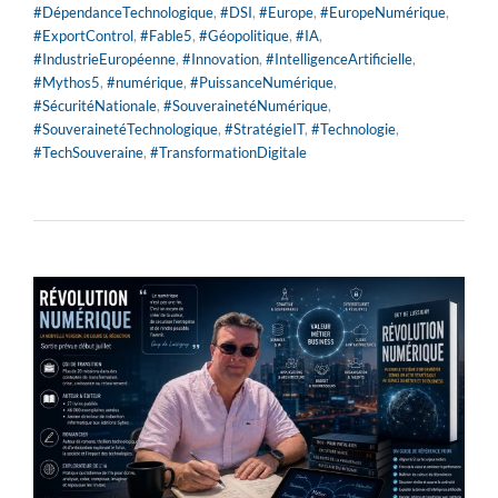
#DépendanceTechnologique
,
#DSI
,
#Europe
,
#EuropeNumérique
,
#ExportControl
,
#Fable5
,
#Géopolitique
,
#IA
,
#IndustrieEuropéenne
,
#Innovation
,
#IntelligenceArtificielle
,
#Mythos5
,
#numérique
,
#PuissanceNumérique
,
#SécuritéNationale
,
#SouverainetéNumérique
,
#SouverainetéTechnologique
,
#StratégieIT
,
#Technologie
,
#TechSouveraine
,
#TransformationDigitale