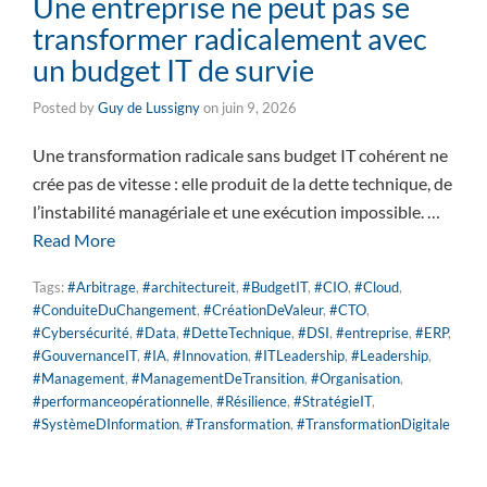
Une entreprise ne peut pas se
transformer radicalement avec
un budget IT de survie
Posted by
Guy de Lussigny
on
juin 9, 2026
Une transformation radicale sans budget IT cohérent ne
crée pas de vitesse : elle produit de la dette technique, de
l’instabilité managériale et une exécution impossible. …
Read More
Tags:
#Arbitrage
,
#architectureit
,
#BudgetIT
,
#CIO
,
#Cloud
,
#ConduiteDuChangement
,
#CréationDeValeur
,
#CTO
,
#Cybersécurité
,
#Data
,
#DetteTechnique
,
#DSI
,
#entreprise
,
#ERP
,
#GouvernanceIT
,
#IA
,
#Innovation
,
#ITLeadership
,
#Leadership
,
#Management
,
#ManagementDeTransition
,
#Organisation
,
#performanceopérationnelle
,
#Résilience
,
#StratégieIT
,
#SystèmeDInformation
,
#Transformation
,
#TransformationDigitale