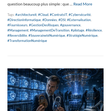
question beaucoup plus simple : que …
Read More
Tags:
#architectureit
,
#Cloud
,
#ContratsIT
,
#Cybersécurité
,
#DirectionInformatique
,
#Données
,
#DSI
,
#Externalisation
,
#Fournisseurs
,
#GestionDesRisques
,
#gouvernance
,
#Management
,
#ManagementDeTransition
,
#pilotage
,
#Résilience
,
#Reversibilite
,
#SouverainetéNumérique
,
#StratégieNumérique
,
#TransformationNumérique