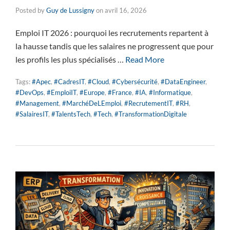
Posted by
Guy de Lussigny
on
avril 16, 2026
Emploi IT 2026 : pourquoi les recrutements repartent à
la hausse tandis que les salaires ne progressent que pour
les profils les plus spécialisés …
Read More
Tags:
#Apec
,
#CadresIT
,
#Cloud
,
#Cybersécurité
,
#DataEngineer
,
#DevOps
,
#EmploiIT
,
#Europe
,
#France
,
#IA
,
#Informatique
,
#Management
,
#MarchéDeLEmploi
,
#RecrutementIT
,
#RH
,
#SalairesIT
,
#TalentsTech
,
#Tech
,
#TransformationDigitale