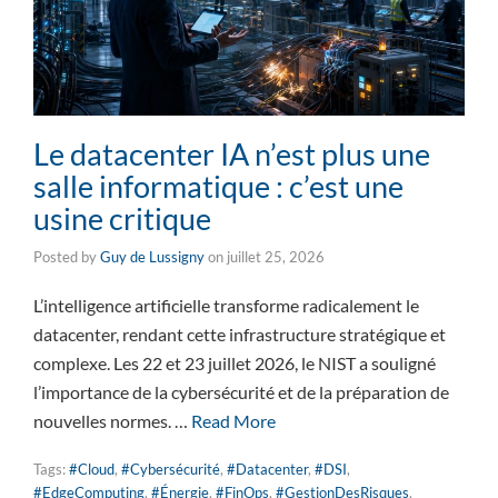
Le datacenter IA n’est plus une
salle informatique : c’est une
usine critique
Posted by
Guy de Lussigny
on
juillet 25, 2026
L’intelligence artificielle transforme radicalement le
datacenter, rendant cette infrastructure stratégique et
complexe. Les 22 et 23 juillet 2026, le NIST a souligné
l’importance de la cybersécurité et de la préparation de
nouvelles normes. …
Read More
Tags:
#Cloud
,
#Cybersécurité
,
#Datacenter
,
#DSI
,
#EdgeComputing
,
#Énergie
,
#FinOps
,
#GestionDesRisques
,