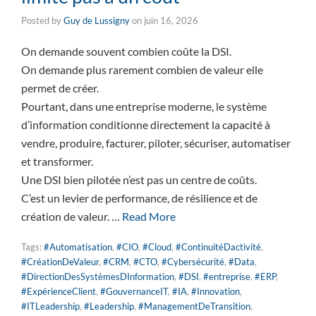
Posted by
Guy de Lussigny
on
juin 16, 2026
On demande souvent combien coûte la DSI.
On demande plus rarement combien de valeur elle
permet de créer.
Pourtant, dans une entreprise moderne, le système
d’information conditionne directement la capacité à
vendre, produire, facturer, piloter, sécuriser, automatiser
et transformer.
Une DSI bien pilotée n’est pas un centre de coûts.
C’est un levier de performance, de résilience et de
création de valeur. …
Read More
Tags:
#Automatisation
,
#CIO
,
#Cloud
,
#ContinuitéDactivité
,
#CréationDeValeur
,
#CRM
,
#CTO
,
#Cybersécurité
,
#Data
,
#DirectionDesSystèmesDInformation
,
#DSI
,
#entreprise
,
#ERP
,
#ExpérienceClient
,
#GouvernanceIT
,
#IA
,
#Innovation
,
#ITLeadership
,
#Leadership
,
#ManagementDeTransition
,