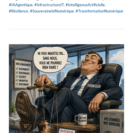
#IAAgentique
,
#InfrastructureIT
,
#IntelligenceArtificielle
,
#Résilience
,
#SouverainetéNumérique
,
#TransformationNumérique