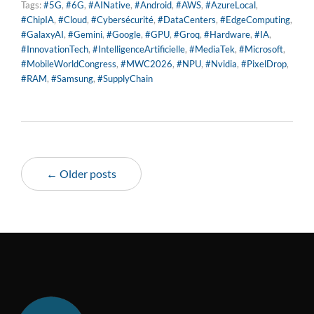
Tags:
#5G
,
#6G
,
#AINative
,
#Android
,
#AWS
,
#AzureLocal
,
#ChipIA
,
#Cloud
,
#Cybersécurité
,
#DataCenters
,
#EdgeComputing
,
#GalaxyAI
,
#Gemini
,
#Google
,
#GPU
,
#Groq
,
#Hardware
,
#IA
,
#InnovationTech
,
#IntelligenceArtificielle
,
#MediaTek
,
#Microsoft
,
#MobileWorldCongress
,
#MWC2026
,
#NPU
,
#Nvidia
,
#PixelDrop
,
#RAM
,
#Samsung
,
#SupplyChain
← Older posts