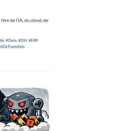
re de l’IA, du cloud, de
ité
,
#Data
,
#DSI
,
#ERP
,
tDeTransition
,