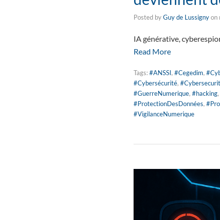
Posted by
Guy de Lussigny
on
IA générative, cyberespio
Read More
Tags:
#ANSSI
,
#Cegedim
,
#Cyb
#Cybersécurité
,
#Cybersecuri
#GuerreNumerique
,
#hacking
#ProtectionDesDonnées
,
#Pro
#VigilanceNumerique