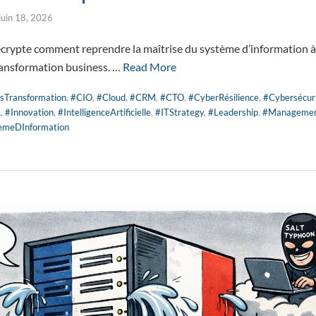
juin 18, 2026
ypte comment reprendre la maîtrise du système d’information à l’è
ransformation business. …
Read More
sTransformation
,
#CIO
,
#Cloud
,
#CRM
,
#CTO
,
#CyberRésilience
,
#Cybersécur
A
,
#Innovation
,
#IntelligenceArtificielle
,
#ITStrategy
,
#Leadership
,
#Managemen
èmeDInformation