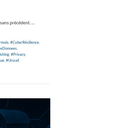
 sans précédent. …
rmois
,
#CyberRésilience
,
DeDonnees
,
ishing
,
#Privacy
,
que
,
#Urssaf
,