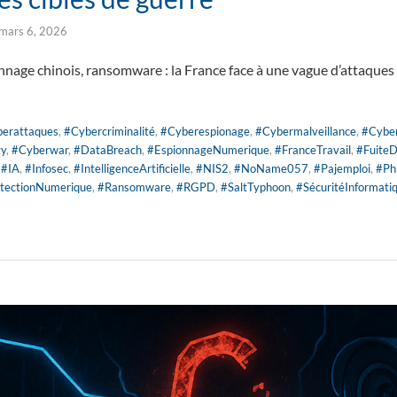
mars 6, 2026
nnage chinois, ransomware : la France face à une vague d’attaques
erattaques
,
#Cybercriminalité
,
#Cyberespionage
,
#Cybermalveillance
,
#Cybe
ty
,
#Cyberwar
,
#DataBreach
,
#EspionnageNumerique
,
#FranceTravail
,
#Fuite
,
#IA
,
#Infosec
,
#IntelligenceArtificielle
,
#NIS2
,
#NoName057
,
#Pajemploi
,
#Ph
tectionNumerique
,
#Ransomware
,
#RGPD
,
#SaltTyphoon
,
#SécuritéInformati