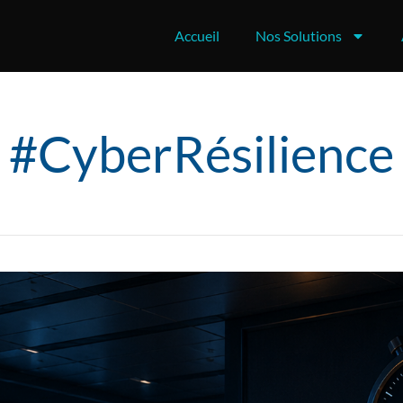
Accueil
Nos Solutions
#CyberRésilience