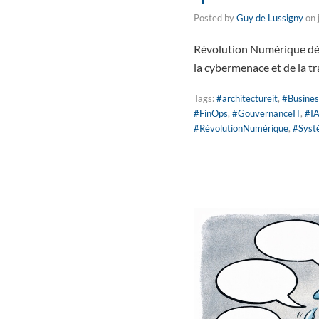
Posted by
Guy de Lussigny
on
Révolution Numérique décr
la cybermenace et de la t
Tags:
#architectureit
,
#Busines
#FinOps
,
#GouvernanceIT
,
#I
#RévolutionNumérique
,
#Syst