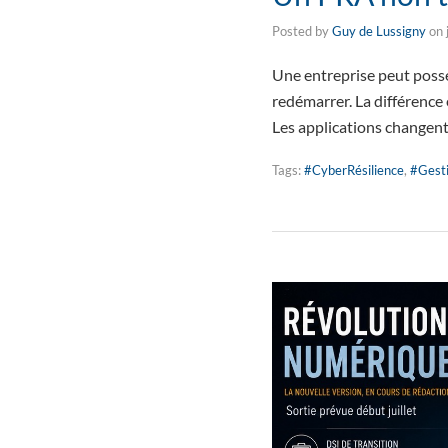
Posted by
Guy de Lussigny
on
Une entreprise peut possé
redémarrer. La différence e
Les applications changent,
Tags:
#CyberRésilience
,
#Gest