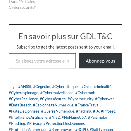
Dans "Articles
une longueur…
Cybersécurité"
En savoir plus sur GDL T&C
Subscribe to get the latest posts sent to your email.
Abonnez-vous
Tags:
#ANSSI
,
#Cegedim
,
#Cyberattaques
,
#Cybercriminalité
,
#Cyberespionage
,
#Cybermalveillance
,
#Cybermois
,
#CyberRésilience
,
#Cybersécurité
,
#Cybersecurity
,
#Cyberwar
,
#DataBreach
,
#EspionnageNumerique
,
#FranceTravail
,
#FuiteDeDonnees
,
#GuerreNumerique
,
#hacking
,
#IA
,
#Infosec
,
#IntelligenceArtificielle
,
#NIS2
,
#NoName057
,
#Pajemploi
,
#Phishing
,
#Privacy
,
#ProtectionDesDonnées
,
#ProtectionNumerique
,
#Ransomware
,
#RGPD
,
#SaltTyphoon
,