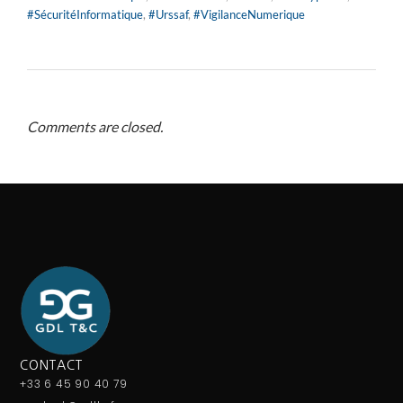
#SécuritéInformatique
,
#Urssaf
,
#VigilanceNumerique
Comments are closed.
CONTACT
+33 6 45 90 40 79