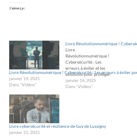
J’aime ça :
Livre Révolutionnumérique ! Cybersécu
Livre
Révolutionnumérique !
Cybersécurité : Les
erreurs à éviter et les
Livre Révolutionnumérique ! Cybersécurité : Les erreurs à éviter po
solutions pour protéger
janvier 14, 2025
votre entreprise !Une
janvier 14, 2025
Dans "Vidéos"
cyberattaque peut frapper
Dans "Vidéos"
à tout moment. Découvrez
comment une DSI bien
préparée peut
transformer un défi en
opportunité. Avec le livre
Révolution Numérique,
Livre cybersécurité et résilience de Guy de Lussigny
maîtrisez les clés de la
janvier 31, 2025
cybersécurité et prenez