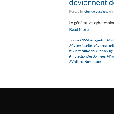
deviennent de
Posted by
Guy de Lussigny
on
IA générative, cyberespio
Read More
Tags:
#ANSSI
,
#Cegedim
,
#Cyb
#Cybersécurité
,
#Cybersecuri
#GuerreNumerique
,
#hacking
#ProtectionDesDonnées
,
#Pro
#VigilanceNumerique