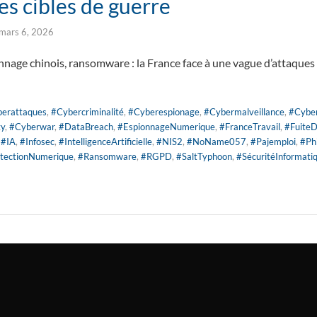
s cibles de guerre
mars 6, 2026
nnage chinois, ransomware : la France face à une vague d’attaques
erattaques
,
#Cybercriminalité
,
#Cyberespionage
,
#Cybermalveillance
,
#Cybe
ty
,
#Cyberwar
,
#DataBreach
,
#EspionnageNumerique
,
#FranceTravail
,
#Fuite
,
#IA
,
#Infosec
,
#IntelligenceArtificielle
,
#NIS2
,
#NoName057
,
#Pajemploi
,
#Ph
tectionNumerique
,
#Ransomware
,
#RGPD
,
#SaltTyphoon
,
#SécuritéInformati