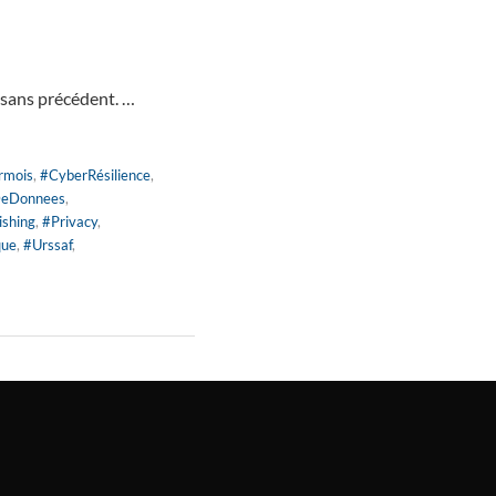
 sans précédent. …
rmois
,
#CyberRésilience
,
DeDonnees
,
ishing
,
#Privacy
,
que
,
#Urssaf
,