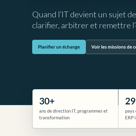
Quand l’IT devient un sujet d
clarifier, arbitrer et remettre 
Planifier un échange
Voir les missions de c
30+
29
ans de direction IT, programmes et
pays 
transformation
ERP i