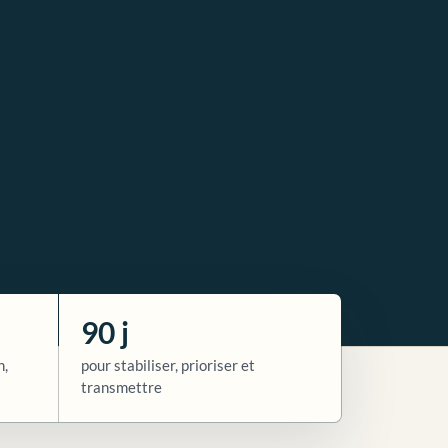
90 j
n,
pour stabiliser, prioriser et
transmettre