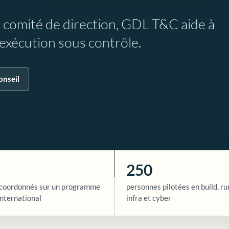
e comité de direction, GDL T&C aide à
l’exécution sous contrôle.
onseil
250
coordonnés sur un programme
personnes pilotées en build, ru
nternational
infra et cyber