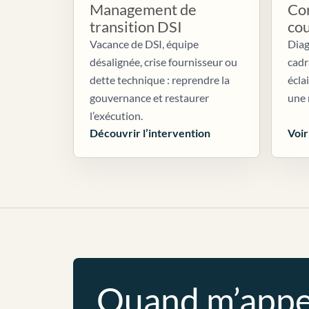
Management de
Con
transition DSI
co
Vacance de DSI, équipe
Diag
désalignée, crise fournisseur ou
cadr
dette technique : reprendre la
écla
gouvernance et restaurer
une 
l’exécution.
Découvrir l’intervention
Voir
Quand m’appe