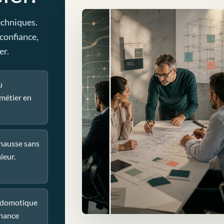
echniques.
 confiance,
er.
u
métier en
 hausse sans
leur.
u domotique
nance