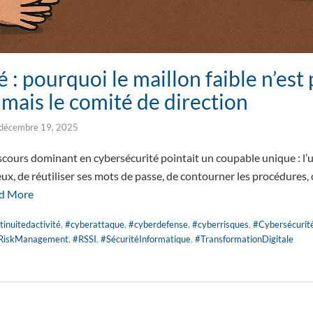
 : pourquoi le maillon faible n’est 
… mais le comité de direction
décembre 19, 2025
cours dominant en cybersécurité pointait un coupable unique : l’ut
eux, de réutiliser ses mots de passe, de contourner les procédures,
d More
tinuitedactivité
,
#cyberattaque
,
#cyberdefense
,
#cyberrisques
,
#Cybersécurit
RiskManagement
,
#RSSI
,
#SécuritéInformatique
,
#TransformationDigitale