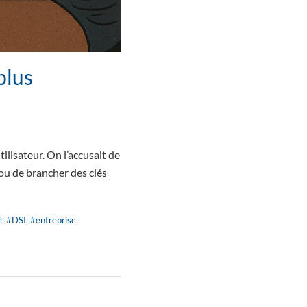
plus
ilisateur. On l’accusait de
 ou de brancher des clés
é
,
#DSI
,
#entreprise
,