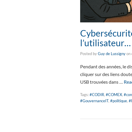
Cybersécurité
l’utilisateur
Posted by
Guy de Lussigny
on
Pendant des années, le dis
cliquer sur des liens dout
USB trouvées dans …
Rea
Tags:
#CODIR
,
#COMEX
,
#con
#GouvernanceIT
,
#politique
,
#