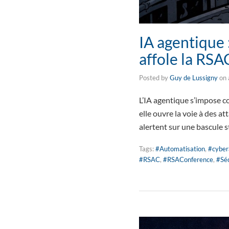
IA agentique 
affole la RSA
Posted by
Guy de Lussigny
on
L’IA agentique s’impose c
elle ouvre la voie à des at
alertent sur une bascule 
Tags:
#Automatisation
,
#cyber
#RSAC
,
#RSAConference
,
#Séc