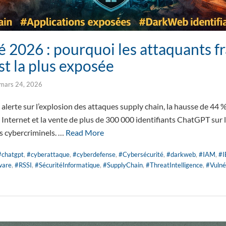
 2026 : pourquoi les attaquants f
st la plus exposée
mars 24, 2026
lerte sur l’explosion des attaques supply chain, la hausse de 44 %
 Internet et la vente de plus de 300 000 identifiants ChatGPT sur 
es cybercriminels. …
Read More
#chatgpt
,
#cyberattaque
,
#cyberdefense
,
#Cybersécurité
,
#darkweb
,
#IAM
,
#
ware
,
#RSSI
,
#SécuritéInformatique
,
#SupplyChain
,
#ThreatIntelligence
,
#Vulné