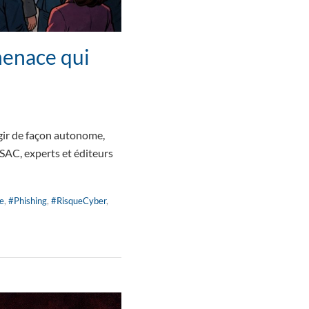
menace qui
gir de façon autonome,
 RSAC, experts et éditeurs
le
,
#Phishing
,
#RisqueCyber
,