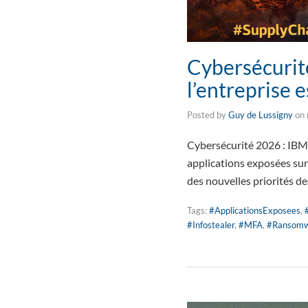
Cybersécurité
l’entreprise e
Posted by
Guy de Lussigny
on
Cybersécurité 2026 : IBM a
applications exposées sur
des nouvelles priorités d
Tags:
#ApplicationsExposees
,
#Infostealer
,
#MFA
,
#Ransom