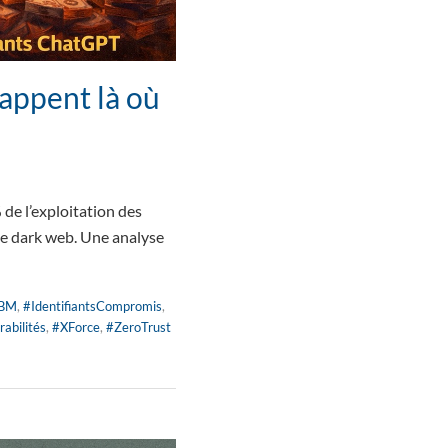
rappent là où
 de l’exploitation des
le dark web. Une analyse
IBM
,
#IdentifiantsCompromis
,
rabilités
,
#XForce
,
#ZeroTrust