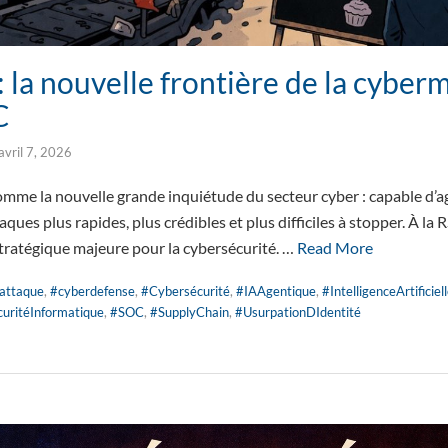
: la nouvelle frontière de la cyber
C
avril 7, 2026
omme la nouvelle grande inquiétude du secteur cyber : capable d’a
taques plus rapides, plus crédibles et plus difficiles à stopper. À la
stratégique majeure pour la cybersécurité. …
Read More
attaque
,
#cyberdefense
,
#Cybersécurité
,
#IAAgentique
,
#IntelligenceArtificiel
uritéInformatique
,
#SOC
,
#SupplyChain
,
#UsurpationDIdentité