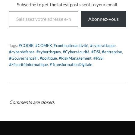
Subscribe to get the latest posts sent to your email.
Abonnez-vous
Tags:
#CODIR
,
#COMEX
,
#continuitedactivité
,
#cyberattaque
,
#cyberdefense
,
#cyberrisques
,
#Cybersécurité
,
#DSI
,
#entreprise
,
#GouvernanceIT
,
#politique
,
#RiskManagement
,
#RSSI
,
#SécuritéInformatique
,
#TransformationDigitale
Comments are closed.