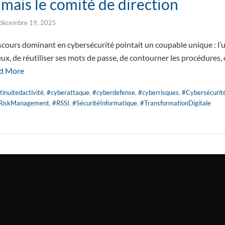
… mais le comité de direction
décembre 19, 2025
cours dominant en cybersécurité pointait un coupable unique : l’ut
eux, de réutiliser ses mots de passe, de contourner les procédures,
d More
tinuitedactivité
,
#cyberattaque
,
#cyberdefense
,
#cyberrisques
,
#Cybersécurit
RiskManagement
,
#RSSI
,
#SécuritéInformatique
,
#TransformationDigitale