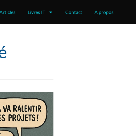
Articles
Livres IT
Contact
À propos
é