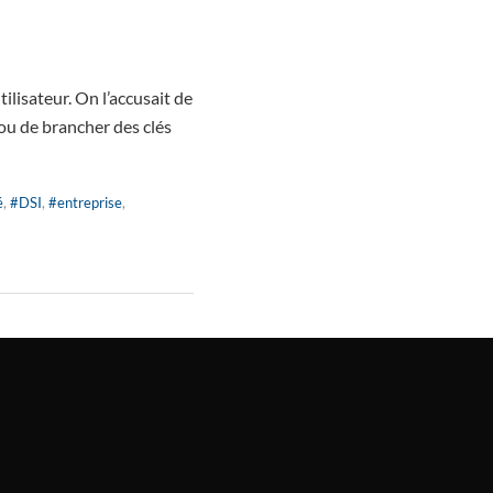
ilisateur. On l’accusait de
 ou de brancher des clés
é
,
#DSI
,
#entreprise
,