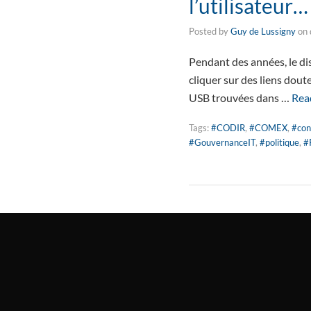
l’utilisateur
Posted by
Guy de Lussigny
on
Pendant des années, le dis
cliquer sur des liens dout
USB trouvées dans …
Rea
Tags:
#CODIR
,
#COMEX
,
#con
#GouvernanceIT
,
#politique
,
#