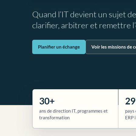
Quand l’IT devient un sujet d
clarifier, arbitrer et remettre 
Planifier un échange
Voir les missions de c
30+
29
ans de direction IT, programmes et
pays 
transformation
ERP i