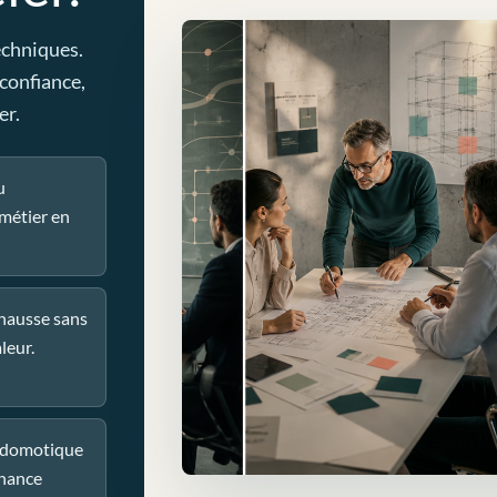
echniques.
 confiance,
er.
u
métier en
 hausse sans
leur.
u domotique
nance