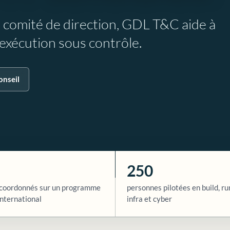
e comité de direction, GDL T&C aide à
l’exécution sous contrôle.
onseil
250
coordonnés sur un programme
personnes pilotées en build, ru
nternational
infra et cyber