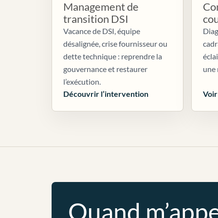
Management de
Con
transition DSI
co
Vacance de DSI, équipe
Diag
désalignée, crise fournisseur ou
cadr
dette technique : reprendre la
écla
gouvernance et restaurer
une 
l’exécution.
Découvrir l’intervention
Voir
Quand m’appe