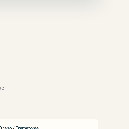
ue,
Orano / Framatome