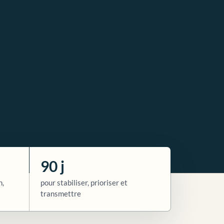
90 j
n,
pour stabiliser, prioriser et
transmettre