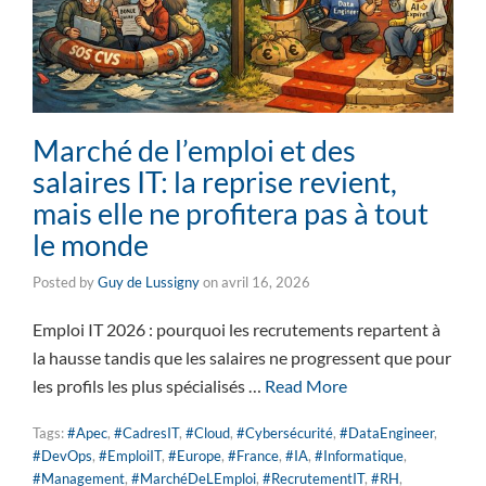
Marché de l’emploi et des
salaires IT: la reprise revient,
mais elle ne profitera pas à tout
le monde
Posted by
Guy de Lussigny
on
avril 16, 2026
Emploi IT 2026 : pourquoi les recrutements repartent à
la hausse tandis que les salaires ne progressent que pour
les profils les plus spécialisés …
Read More
Tags:
#Apec
,
#CadresIT
,
#Cloud
,
#Cybersécurité
,
#DataEngineer
,
#DevOps
,
#EmploiIT
,
#Europe
,
#France
,
#IA
,
#Informatique
,
#Management
,
#MarchéDeLEmploi
,
#RecrutementIT
,
#RH
,