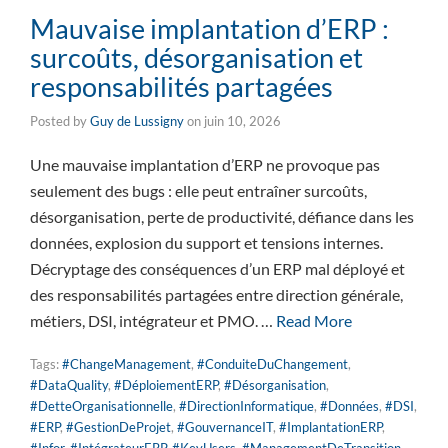
Mauvaise implantation d’ERP :
surcoûts, désorganisation et
responsabilités partagées
Posted by
Guy de Lussigny
on
juin 10, 2026
Une mauvaise implantation d’ERP ne provoque pas
seulement des bugs : elle peut entraîner surcoûts,
désorganisation, perte de productivité, défiance dans les
données, explosion du support et tensions internes.
Décryptage des conséquences d’un ERP mal déployé et
des responsabilités partagées entre direction générale,
métiers, DSI, intégrateur et PMO. …
Read More
Tags:
#ChangeManagement
,
#ConduiteDuChangement
,
#DataQuality
,
#DéploiementERP
,
#Désorganisation
,
#DetteOrganisationnelle
,
#DirectionInformatique
,
#Données
,
#DSI
,
#ERP
,
#GestionDeProjet
,
#GouvernanceIT
,
#ImplantationERP
,
#Infor
,
#IntégrateurERP
,
#KeyUsers
,
#ManagementDeTransition
,