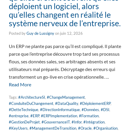
déploient un logiciel, alors
qu’elles changent en réalité le
système nerveux de l’entreprise.
Posted by
Guy de Lussigny
on
juin 12, 2026
Un ERP ne plante pas parce qu’il est compliqué. Il plante
parce que l’entreprise découvre trop tard ses processus
flous, ses données sales, ses arbitrages absents et ses
utilisateurs mal préparés. Décryptage des erreurs qui
transforment un go-live en crise opérationnelle. …
Read More
Tags:
#ArchitectureSI
,
#ChangeManagement
,
#ConduiteDuChangement
,
#DataQuality
,
#DéploiementERP
,
#DetteTechnique
,
#DirectionInformatique
,
#Données
,
#DSI
,
#entreprise
,
#ERP
,
#ERPImplementation
,
#Formation
,
#GestionDeProjet
,
#GouvernanceIT
,
#Infor
,
#Intégration
,
#KeyUsers
,
#ManagementDeTransition
,
#Oracle
,
#Organisation
,