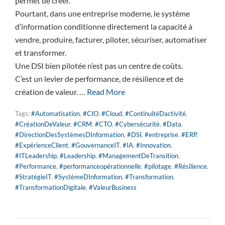
permet de créer.
Pourtant, dans une entreprise moderne, le système
d’information conditionne directement la capacité à
vendre, produire, facturer, piloter, sécuriser, automatiser
et transformer.
Une DSI bien pilotée n’est pas un centre de coûts.
C’est un levier de performance, de résilience et de
création de valeur. …
Read More
Tags:
#Automatisation
,
#CIO
,
#Cloud
,
#ContinuitéDactivité
,
#CréationDeValeur
,
#CRM
,
#CTO
,
#Cybersécurité
,
#Data
,
#DirectionDesSystèmesDInformation
,
#DSI
,
#entreprise
,
#ERP
,
#ExpérienceClient
,
#GouvernanceIT
,
#IA
,
#Innovation
,
#ITLeadership
,
#Leadership
,
#ManagementDeTransition
,
#Performance
,
#performanceopérationnelle
,
#pilotage
,
#Résilience
,
#StratégieIT
,
#SystèmeDInformation
,
#Transformation
,
#TransformationDigitale
,
#ValeurBusiness