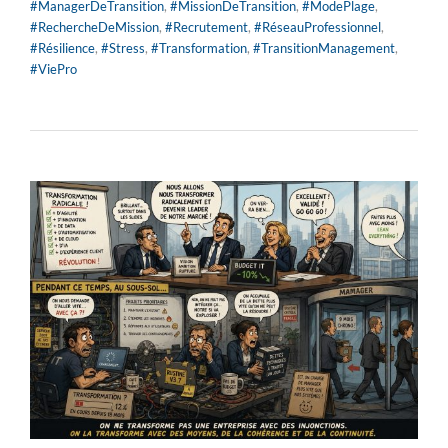
#ManagerDeTransition
,
#MissionDeTransition
,
#ModePlage
,
#RechercheDeMission
,
#Recrutement
,
#RéseauProfessionnel
,
#Résilience
,
#Stress
,
#Transformation
,
#TransitionManagement
,
#ViePro