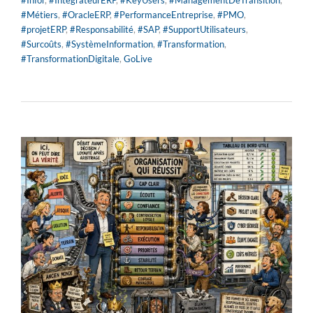
#Métiers
,
#OracleERP
,
#PerformanceEntreprise
,
#PMO
,
#projetERP
,
#Responsabilité
,
#SAP
,
#SupportUtilisateurs
,
#Surcoûts
,
#SystèmeInformation
,
#Transformation
,
#TransformationDigitale
,
GoLive