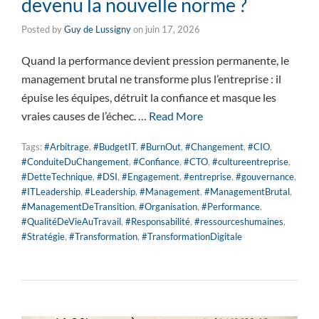
devenu la nouvelle norme ?
Posted by
Guy de Lussigny
on
juin 17, 2026
Quand la performance devient pression permanente, le
management brutal ne transforme plus l’entreprise : il
épuise les équipes, détruit la confiance et masque les
vraies causes de l’échec. …
Read More
Tags:
#Arbitrage
,
#BudgetIT
,
#BurnOut
,
#Changement
,
#CIO
,
#ConduiteDuChangement
,
#Confiance
,
#CTO
,
#cultureentreprise
,
#DetteTechnique
,
#DSI
,
#Engagement
,
#entreprise
,
#gouvernance
,
#ITLeadership
,
#Leadership
,
#Management
,
#ManagementBrutal
,
#ManagementDeTransition
,
#Organisation
,
#Performance
,
#QualitéDeVieAuTravail
,
#Responsabilité
,
#ressourceshumaines
,
#Stratégie
,
#Transformation
,
#TransformationDigitale