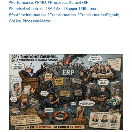
#Performance
,
#PMO
,
#Processus
,
#projetERP
,
#RepriseDeControle
,
#SAP
,
#SI
,
#SupportUtilisateurs
,
#SystèmeInformation
,
#Transformation
,
#TransformationDigitale
,
GoLive
,
ProcessusMetier