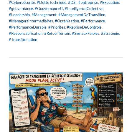
#Cybersécurité
,
#DetteTechnique
,
#DSI
,
#entreprise
,
#Execution
,
#gouvernance
,
#GouvernanceIT
,
#IntelligenceCollective
,
#Leadership
,
#Management
,
#ManagementDeTransition
,
#ManagersIntermediaires
,
#Organisation
,
#Performance
,
#PerformanceDurable
,
#Priorites
,
#RepriseDeControle
,
#Responsabilisation
,
#RetourTerrain
,
#SignauxFaibles
,
#Stratégie
,
#Transformation