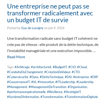
Une entreprise ne peut pas se
transformer radicalement avec
un budget IT de survie
Posted by
Guy de Lussigny
on
juin 9, 2026
Une transformation radicale sans budget IT cohérent ne
crée pas de vitesse : elle produit de la dette technique, de
l’instabilité managériale et une exécution impossible. …
Read More
Tags:
#Arbitrage
,
#architectureit
,
#BudgetIT
,
#CIO
,
#Cloud
,
#ConduiteDuChangement
,
#CréationDeValeur
,
#CTO
,
#Cybersécurité
,
#Data
,
#DetteTechnique
,
#DSI
,
#entreprise
,
#ERP
,
#GouvernanceIT
,
#IA
,
#Innovation
,
#ITLeadership
,
#Leadership
,
#Management
,
#ManagementDeTransition
,
#Organisation
,
#performanceopérationnelle
,
#Résilience
,
#StratégieIT
,
#SystèmeDInformation
,
#Transformation
,
#TransformationDigitale