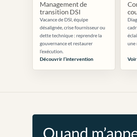
Management de
Con
transition DSI
co
Vacance de DSI, équipe
Diag
désalignée, crise fournisseur ou
cadr
dette technique : reprendre la
écla
gouvernance et restaurer
une 
l’exécution.
Découvrir l’intervention
Voir
Quand m’appe