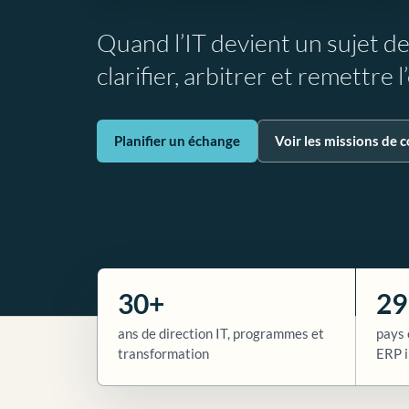
Quand l’IT devient un sujet d
clarifier, arbitrer et remettre 
Planifier un échange
Voir les missions de c
30+
29
ans de direction IT, programmes et
pays 
transformation
ERP i