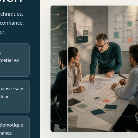
echniques.
 confiance,
er.
u
métier en
 hausse sans
leur.
u domotique
nance