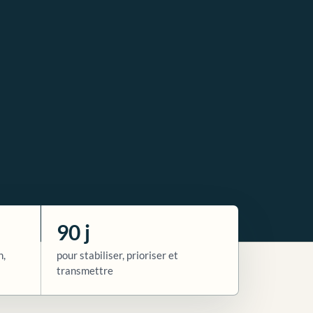
90 j
n,
pour stabiliser, prioriser et
transmettre