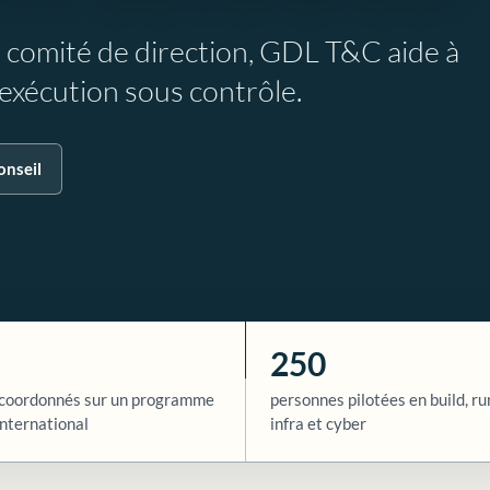
e comité de direction, GDL T&C aide à
l’exécution sous contrôle.
onseil
250
coordonnés sur un programme
personnes pilotées en build, ru
nternational
infra et cyber