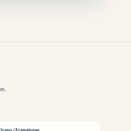
ue,
Orano / Framatome