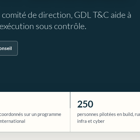
e comité de direction, GDL T&C aide à
l’exécution sous contrôle.
onseil
250
coordonnés sur un programme
personnes pilotées en build, ru
nternational
infra et cyber