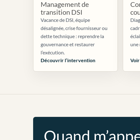
Management de
Con
transition DSI
co
Vacance de DSI, équipe
Diag
désalignée, crise fournisseur ou
cadr
dette technique : reprendre la
écla
gouvernance et restaurer
une 
l’exécution.
Découvrir l’intervention
Voir
Quand m’appe