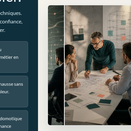
echniques.
 confiance,
er.
u
métier en
 hausse sans
leur.
u domotique
nance