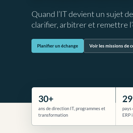
Quand l’IT devient un sujet d
clarifier, arbitrer et remettre 
Planifier un échange
Voir les missions de c
30+
29
ans de direction IT, programmes et
pays 
transformation
ERP i