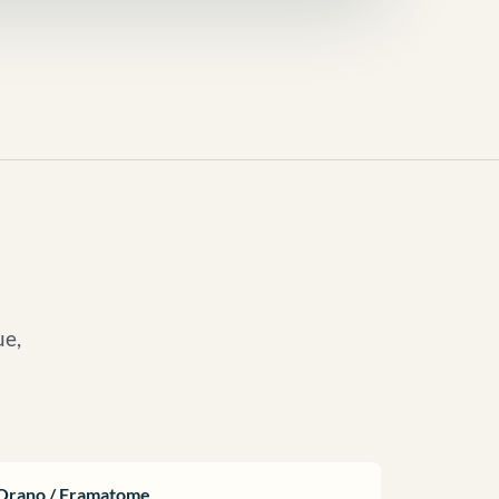
ue,
Orano / Framatome