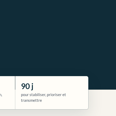
90 j
n,
pour stabiliser, prioriser et
transmettre