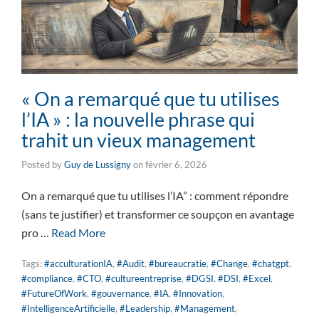
« On a remarqué que tu utilises
l’IA » : la nouvelle phrase qui
trahit un vieux management
Posted by
Guy de Lussigny
on
février 6, 2026
On a remarqué que tu utilises l’IA” : comment répondre
(sans te justifier) et transformer ce soupçon en avantage
pro …
Read More
Tags:
#acculturationIA
,
#Audit
,
#bureaucratie
,
#Change
,
#chatgpt
,
#compliance
,
#CTO
,
#cultureentreprise
,
#DGSI
,
#DSI
,
#Excel
,
#FutureOfWork
,
#gouvernance
,
#IA
,
#Innovation
,
#IntelligenceArtificielle
,
#Leadership
,
#Management
,