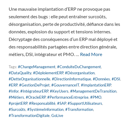
Une mauvaise implantation d’ERP ne provoque pas
seulement des bugs : elle peut entraîner surcoûts,
désorganisation, perte de productivité, défiance dans les
données, explosion du support et tensions internes.
Décryptage des conséquences d’un ERP mal déployé et
des responsabilités partagées entre direction générale,
métiers, DSI, intégrateur et PMO. …
Read More
Tags:
#ChangeManagement
,
#ConduiteDuChangement
,
#DataQuality
,
#DéploiementERP
,
#Désorganisation
,
#DetteOrganisationnelle
,
#DirectionInformatique
,
#Données
,
#DSI
,
#ERP
,
#GestionDeProjet
,
#GouvernanceIT
,
#ImplantationERP
,
#Infor
,
#IntégrateurERP
,
#KeyUsers
,
#ManagementDeTransition
,
#Métiers
,
#OracleERP
,
#PerformanceEntreprise
,
#PMO
,
#projetERP
,
#Responsabilité
,
#SAP
,
#SupportUtilisateurs
,
#Surcoûts
,
#SystèmeInformation
,
#Transformation
,
#TransformationDigitale
,
GoLive