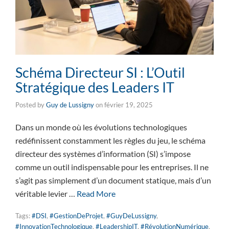
Schéma Directeur SI : L’Outil
Stratégique des Leaders IT
Posted by
Guy de Lussigny
on
février 19, 2025
Dans un monde où les évolutions technologiques
redéfinissent constamment les règles du jeu, le schéma
directeur des systèmes d’information (SI) s’impose
comme un outil indispensable pour les entreprises. Il ne
s’agit pas simplement d’un document statique, mais d’un
véritable levier …
Read More
Tags:
#DSI
,
#GestionDeProjet
,
#GuyDeLussigny
,
#InnovationTechnologique
,
#LeadershipIT
,
#RévolutionNumérique
,