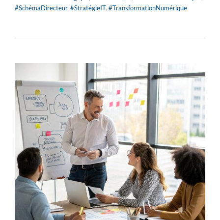
#SchémaDirecteur
,
#StratégieIT
,
#TransformationNumérique