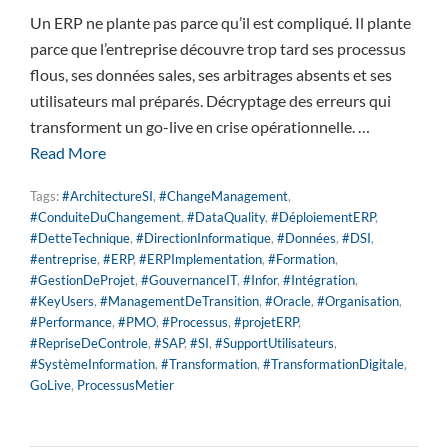
Un ERP ne plante pas parce qu’il est compliqué. Il plante
parce que l’entreprise découvre trop tard ses processus
flous, ses données sales, ses arbitrages absents et ses
utilisateurs mal préparés. Décryptage des erreurs qui
transforment un go-live en crise opérationnelle. …
Read More
Tags:
#ArchitectureSI
,
#ChangeManagement
,
#ConduiteDuChangement
,
#DataQuality
,
#DéploiementERP
,
#DetteTechnique
,
#DirectionInformatique
,
#Données
,
#DSI
,
#entreprise
,
#ERP
,
#ERPImplementation
,
#Formation
,
#GestionDeProjet
,
#GouvernanceIT
,
#Infor
,
#Intégration
,
#KeyUsers
,
#ManagementDeTransition
,
#Oracle
,
#Organisation
,
#Performance
,
#PMO
,
#Processus
,
#projetERP
,
#RepriseDeControle
,
#SAP
,
#SI
,
#SupportUtilisateurs
,
#SystèmeInformation
,
#Transformation
,
#TransformationDigitale
,
GoLive
,
ProcessusMetier