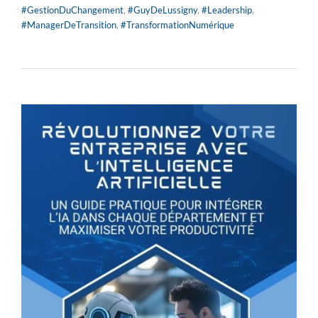
#GestionDuChangement
,
#GuyDeLussigny
,
#Leadership
,
#ManagerDeTransition
,
#TransformationNumérique