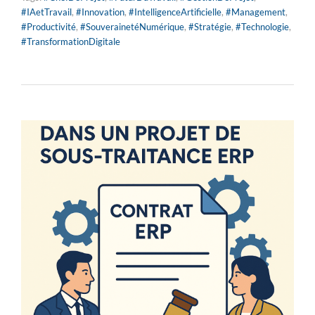
#IAetTravail
,
#Innovation
,
#IntelligenceArtificielle
,
#Management
,
#Productivité
,
#SouverainetéNumérique
,
#Stratégie
,
#Technologie
,
#TransformationDigitale