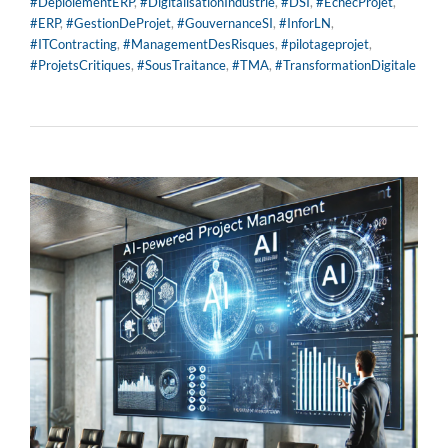
#DéploiementERP
,
#DigitalisationIndustrie
,
#DSI
,
#ÉchecProjet
,
#ERP
,
#GestionDeProjet
,
#GouvernanceSI
,
#InforLN
,
#ITContracting
,
#ManagementDesRisques
,
#pilotageprojet
,
#ProjetsCritiques
,
#SousTraitance
,
#TMA
,
#TransformationDigitale