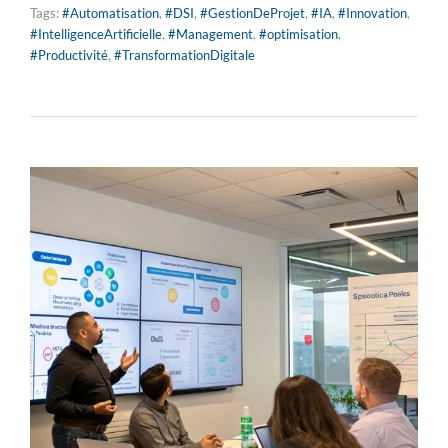
Tags:
#Automatisation
,
#DSI
,
#GestionDeProjet
,
#IA
,
#Innovation
,
#IntelligenceArtificielle
,
#Management
,
#optimisation
,
#Productivité
,
#TransformationDigitale