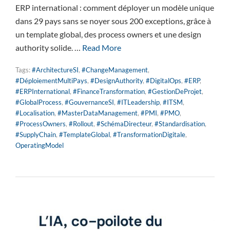
ERP international : comment déployer un modèle unique
dans 29 pays sans se noyer sous 200 exceptions, grâce à
un template global, des process owners et une design
authority solide. …
Read More
Tags:
#ArchitectureSI
,
#ChangeManagement
,
#DéploiementMultiPays
,
#DesignAuthority
,
#DigitalOps
,
#ERP
,
#ERPInternational
,
#FinanceTransformation
,
#GestionDeProjet
,
#GlobalProcess
,
#GouvernanceSI
,
#ITLeadership
,
#ITSM
,
#Localisation
,
#MasterDataManagement
,
#PMI
,
#PMO
,
#ProcessOwners
,
#Rollout
,
#SchémaDirecteur
,
#Standardisation
,
#SupplyChain
,
#TemplateGlobal
,
#TransformationDigitale
,
OperatingModel