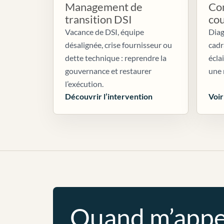
Management de
Con
transition DSI
co
Vacance de DSI, équipe
Diag
désalignée, crise fournisseur ou
cadr
dette technique : reprendre la
écla
gouvernance et restaurer
une 
l’exécution.
Découvrir l’intervention
Voir
Quand m’appe