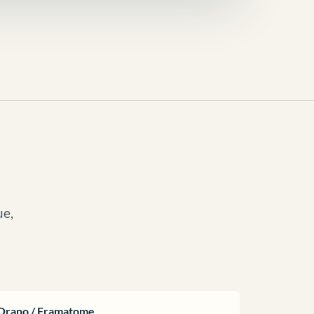
ue,
Orano / Framatome