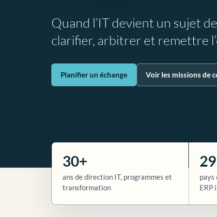
Quand l’IT devient un sujet d
clarifier, arbitrer et remettre 
Planifier un échange
Voir les missions de c
30+
29
ans de direction IT, programmes et
pays 
transformation
ERP i