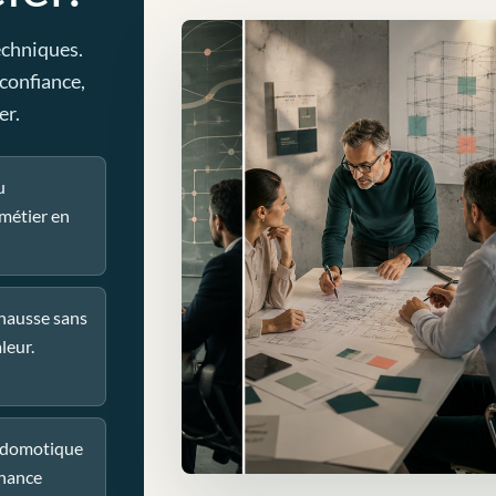
echniques.
 confiance,
er.
u
métier en
 hausse sans
leur.
u domotique
nance