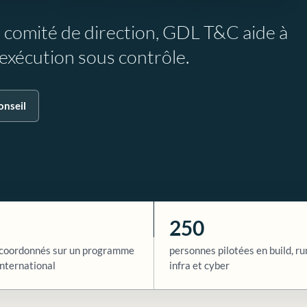
e comité de direction, GDL T&C aide à
l’exécution sous contrôle.
onseil
250
coordonnés sur un programme
personnes pilotées en build, ru
nternational
infra et cyber