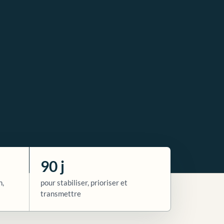
90 j
n,
pour stabiliser, prioriser et
transmettre