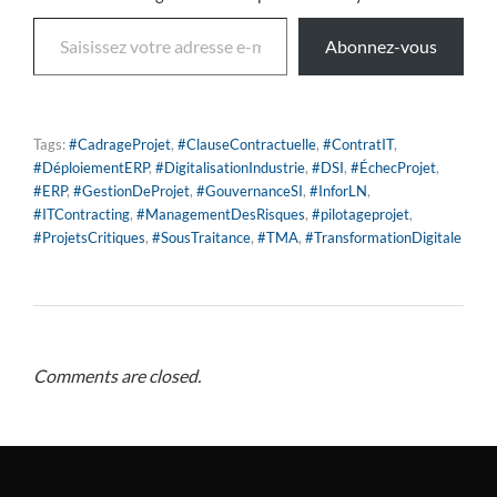
Abonnez-vous
Tags:
#CadrageProjet
,
#ClauseContractuelle
,
#ContratIT
,
#DéploiementERP
,
#DigitalisationIndustrie
,
#DSI
,
#ÉchecProjet
,
#ERP
,
#GestionDeProjet
,
#GouvernanceSI
,
#InforLN
,
#ITContracting
,
#ManagementDesRisques
,
#pilotageprojet
,
#ProjetsCritiques
,
#SousTraitance
,
#TMA
,
#TransformationDigitale
Comments are closed.