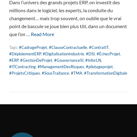
Dans l’univers des grands projets ERP, on investit des
millions dans le logiciel, les experts, la conduite du
changement… mais trop souvent, on oublie que le vrai
point de bascule se joue bien plus tôt, dans un document
que l’on …
Read More
Tags:
#CadrageProjet
,
#ClauseContractuelle
,
#ContratIT
,
#DéploiementERP
,
#DigitalisationIndustrie
,
#DSI
,
#ÉchecProjet
,
#ERP
,
#GestionDeProjet
,
#GouvernanceSI
,
#InforLN
,
#ITContracting
,
#ManagementDesRisques
,
#pilotageprojet
,
#ProjetsCritiques
,
#SousTraitance
,
#TMA
,
#TransformationDigitale