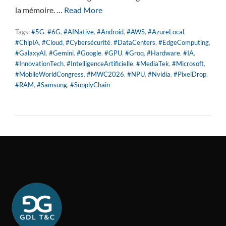
la mémoire. …
Read More
Tags:
#5G
,
#6G
,
#AINative
,
#Android
,
#AWS
,
#AzureLocal
,
#ChipIA
,
#Cloud
,
#Cybersécurité
,
#DataCenters
,
#EdgeComputing
,
#GalaxyAI
,
#Gemini
,
#Google
,
#GPU
,
#Groq
,
#Hardware
,
#IA
,
#InnovationTech
,
#IntelligenceArtificielle
,
#MediaTek
,
#Microsoft
,
#MobileWorldCongress
,
#MWC2026
,
#NPU
,
#Nvidia
,
#PixelDrop
,
#RAM
,
#Samsung
,
#SupplyChain