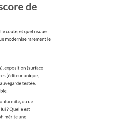
 score de
lle coûte, et quel risque
tique modernise rarement le
), exposition (surface
ces (éditeur unique,
sauvegarde testée,
ble.
 conformité, ou de
lui ? Quelle est
ash mérite une