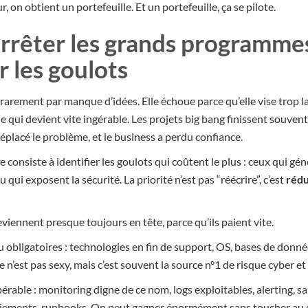
r, on obtient un portefeuille. Et un portefeuille, ça se pilote.
 arrêter les grands programme
r les goulots
arement par manque d’idées. Elle échoue parce qu’elle vise trop lar
 qui devient vite ingérable. Les projets big bang finissent souven
placé le problème, et le business a perdu confiance.
 consiste à identifier les goulots qui coûtent le plus : ceux qui gén
 qui exposent la sécurité. La priorité n’est pas “réécrire”, c’est
rédu
eviennent presque toujours en tête, parce qu’ils paient vite.
u obligatoires : technologies en fin de support, OS, bases de donn
 n’est pas sexy, mais c’est souvent la source n°1 de risque cyber et 
opérable : monitoring digne de ce nom, logs exploitables, alerting, 
iements, runbooks. On peut gagner énormément sans toucher au 