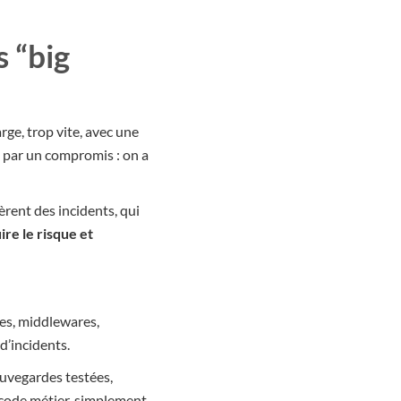
s “big
ge, trop vite, avec une
t par un compromis : on a
èrent des incidents, qui
ire le risque et
ées, middlewares,
d’incidents.
sauvegardes testées,
code métier, simplement