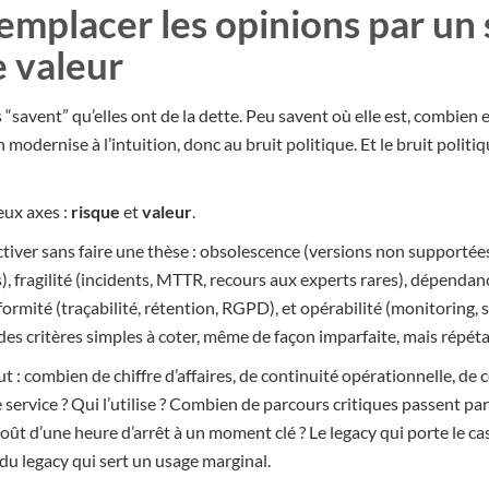
emplacer les opinions par un
e valeur
“savent” qu’elles ont de la dette. Peu savent où elle est, combien e
n modernise à l’intuition, donc au bruit politique. Et le bruit poli
eux axes :
risque
et
valeur
.
tiver sans faire une thèse : obsolescence (versions non supportées
ts), fragilité (incidents, MTTR, recours aux experts rares), dépendan
rmité (traçabilité, rétention, RGPD), et opérabilité (monitoring, 
es critères simples à coter, même de façon imparfaite, mais répéta
rut : combien de chiffre d’affaires, de continuité opérationnelle, de
service ? Qui l’utilise ? Combien de parcours critiques passent par 
e coût d’une heure d’arrêt à un moment clé ? Le legacy qui porte le c
du legacy qui sert un usage marginal.