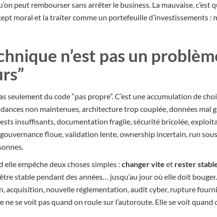
u’on peut rembourser sans arrêter le business. La mauvaise, c’est qu’
pt moral et la traiter comme un portefeuille d’investissements : me
chnique n’est pas un problèm
rs”
as seulement du code “pas propre”. C’est une accumulation de choix
ndances non maintenues, architecture trop couplée, données mal 
sts insuffisants, documentation fragile, sécurité bricolée, exploita
: gouvernance floue, validation lente, ownership incertain, run sou
sonnes.
nd elle empêche deux choses simples :
changer vite
et
rester stabl
être stable pendant des années… jusqu’au jour où elle doit bouger. 
on, acquisition, nouvelle réglementation, audit cyber, rupture fourn
e ne se voit pas quand on roule sur l’autoroute. Elle se voit quand o