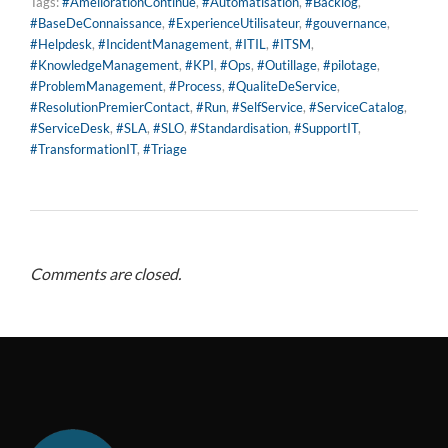
Tags:
#AmeliorationContinue
,
#Automatisation
,
#Backlog
,
#BaseDeConnaissance
,
#ExperienceUtilisateur
,
#gouvernance
,
#Helpdesk
,
#IncidentManagement
,
#ITIL
,
#ITSM
,
#KnowledgeManagement
,
#KPI
,
#Ops
,
#Outillage
,
#pilotage
,
#ProblemManagement
,
#Process
,
#QualiteDeService
,
#ResolutionPremierContact
,
#Run
,
#SelfService
,
#ServiceCatalog
,
#ServiceDesk
,
#SLA
,
#SLO
,
#Standardisation
,
#SupportIT
,
#TransformationIT
,
#Triage
Comments are closed.