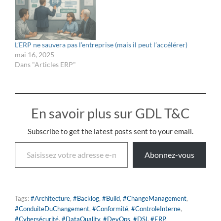
L’ERP ne sauvera pas l’entreprise (mais il peut l’accélérer)
mai 16, 2025
Dans "Articles ERP"
En savoir plus sur GDL T&C
Subscribe to get the latest posts sent to your email.
Abonnez-vous
Tags:
#Architecture
,
#Backlog
,
#Build
,
#ChangeManagement
,
#ConduiteDuChangement
,
#Conformité
,
#ControleInterne
,
#Cybersécurité
,
#DataQuality
,
#DevOps
,
#DSI
,
#ERP
,