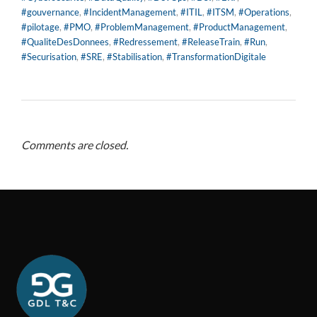
#gouvernance
,
#IncidentManagement
,
#ITIL
,
#ITSM
,
#Operations
,
#pilotage
,
#PMO
,
#ProblemManagement
,
#ProductManagement
,
#QualiteDesDonnees
,
#Redressement
,
#ReleaseTrain
,
#Run
,
#Securisation
,
#SRE
,
#Stabilisation
,
#TransformationDigitale
Comments are closed.