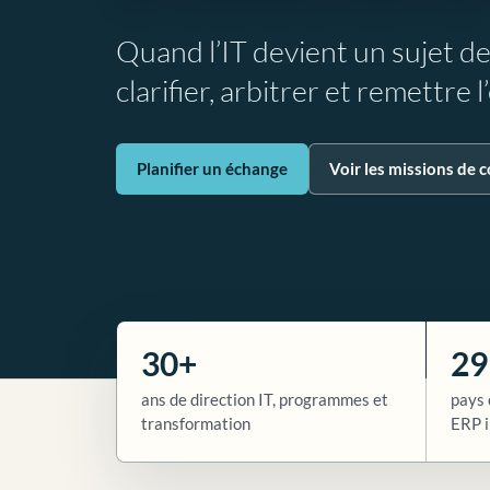
Quand l’IT devient un sujet d
clarifier, arbitrer et remettre 
Planifier un échange
Voir les missions de c
30+
29
ans de direction IT, programmes et
pays 
transformation
ERP i