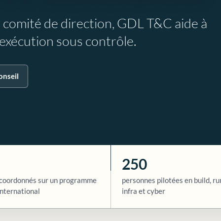
e comité de direction, GDL T&C aide à
l’exécution sous contrôle.
onseil
250
coordonnés sur un programme
personnes pilotées en build, ru
nternational
infra et cyber