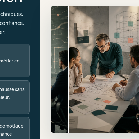
echniques.
 confiance,
er.
u
métier en
 hausse sans
leur.
u domotique
nance