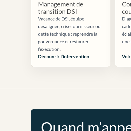
Management de
Con
transition DSI
co
Vacance de DSI, équipe
Diag
désalignée, crise fournisseur ou
cadr
dette technique : reprendre la
écla
gouvernance et restaurer
une 
l’exécution.
Découvrir l’intervention
Voir
Quand m’appe