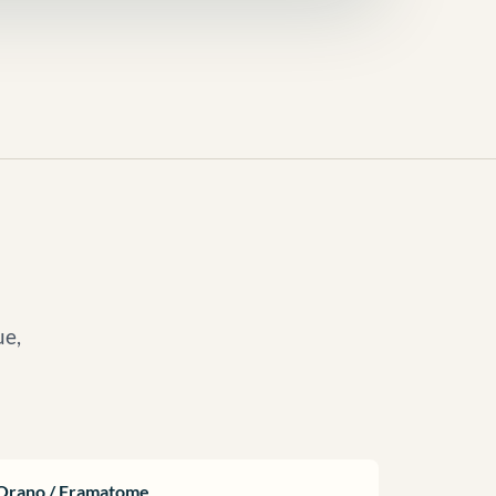
ue,
Orano / Framatome