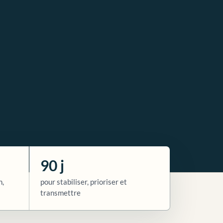
90 j
n,
pour stabiliser, prioriser et
transmettre