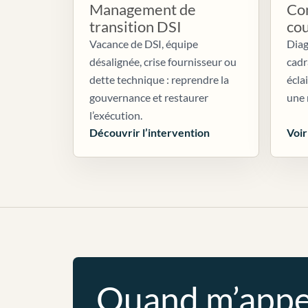
Management de
Con
transition DSI
co
Vacance de DSI, équipe
Diag
désalignée, crise fournisseur ou
cadr
dette technique : reprendre la
écla
gouvernance et restaurer
une 
l’exécution.
Découvrir l’intervention
Voir
Quand m’appe