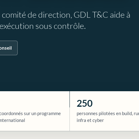
e comité de direction, GDL T&C aide à
l’exécution sous contrôle.
onseil
250
coordonnés sur un programme
personnes pilotées en build, ru
nternational
infra et cyber