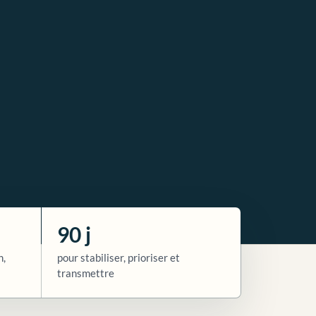
90 j
n,
pour stabiliser, prioriser et
transmettre