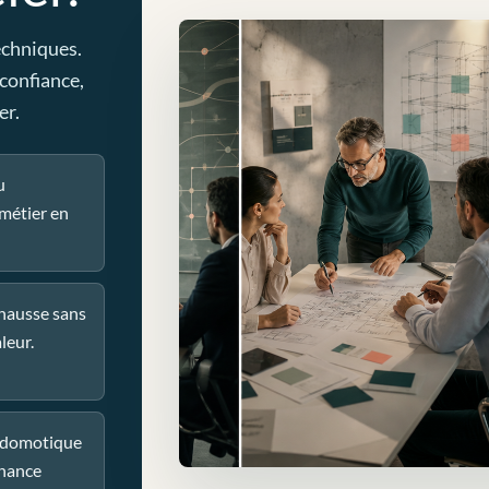
echniques.
 confiance,
er.
u
métier en
 hausse sans
leur.
u domotique
nance