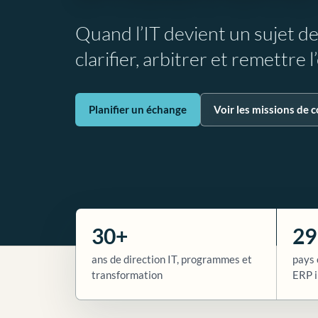
Quand l’IT devient un sujet d
clarifier, arbitrer et remettre 
Planifier un échange
Voir les missions de c
30+
29
ans de direction IT, programmes et
pays 
transformation
ERP i