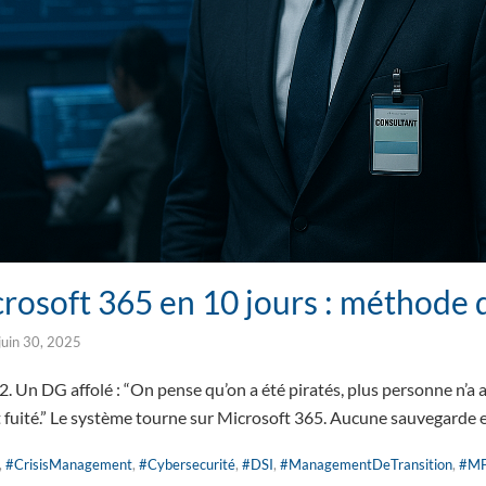
rosoft 365 en 10 jours : méthode d
juin 30, 2025
 Un DG affolé : “On pense qu’on a été piratés, plus personne n’a a
nt fuité.” Le système tourne sur Microsoft 365. Aucune sauvegarde 
,
#CrisisManagement
,
#Cybersecurité
,
#DSI
,
#ManagementDeTransition
,
#M