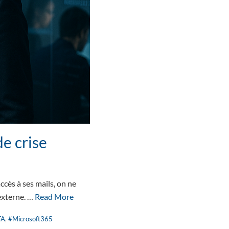
e crise
ccès à ses mails, on ne
externe. …
Read More
FA
,
#Microsoft365