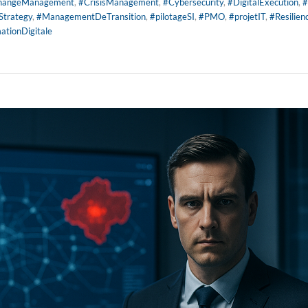
hangeManagement
,
#CrisisManagement
,
#Cybersecurity
,
#DigitalExecution
,
#
Strategy
,
#ManagementDeTransition
,
#pilotageSI
,
#PMO
,
#projetIT
,
#Resilien
ationDigitale