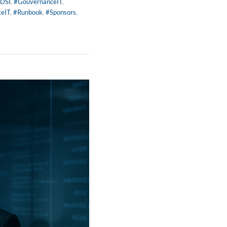
DSI
,
#GouvernanceIT
,
ceIT
,
#Runbook
,
#Sponsors
,