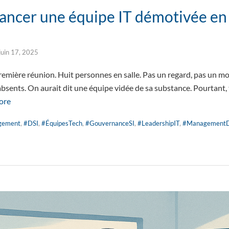
ncer une équipe IT démotivée en
juin 17, 2025
remière réunion. Huit personnes en salle. Pas un regard, pas un m
absents. On aurait dit une équipe vidée de sa substance. Pourtant
ore
gement
,
#DSI
,
#ÉquipesTech
,
#GouvernanceSI
,
#LeadershipIT
,
#ManagementDe