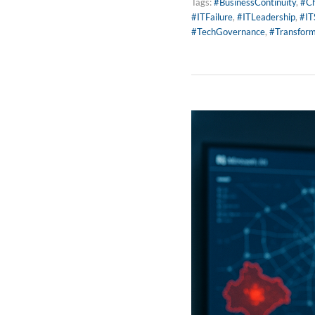
Tags:
#BusinessContinuity
,
#C
#ITFailure
,
#ITLeadership
,
#IT
#TechGovernance
,
#Transform