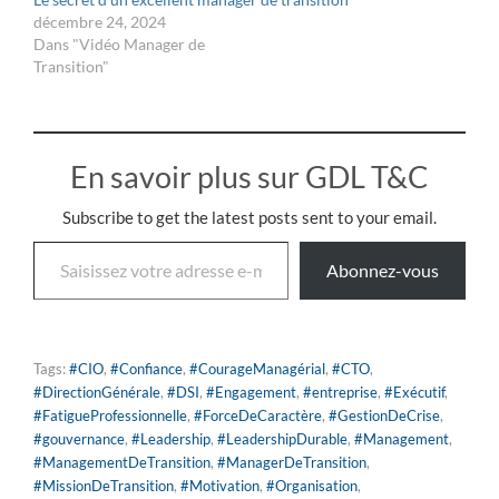
décembre 24, 2024
Dans "Vidéo Manager de
Transition"
En savoir plus sur GDL T&C
Subscribe to get the latest posts sent to your email.
Abonnez-vous
Tags:
#CIO
,
#Confiance
,
#CourageManagérial
,
#CTO
,
#DirectionGénérale
,
#DSI
,
#Engagement
,
#entreprise
,
#Exécutif
,
#FatigueProfessionnelle
,
#ForceDeCaractère
,
#GestionDeCrise
,
#gouvernance
,
#Leadership
,
#LeadershipDurable
,
#Management
,
#ManagementDeTransition
,
#ManagerDeTransition
,
#MissionDeTransition
,
#Motivation
,
#Organisation
,