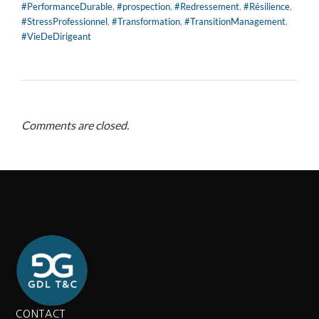
#PerformanceDurable
,
#prospection
,
#Redressement
,
#Résilience
,
#StressProfessionnel
,
#Transformation
,
#TransitionManagement
,
#VieDeDirigeant
Comments are closed.
CONTACT