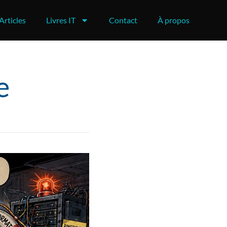
Articles
Livres IT
Contact
À propos
e