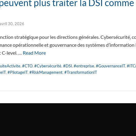
peuvent plus traiter la DSI comme
avril 30, 2026
ction stratégique pour les directions générales. Cybersécurité, con
rmance opérationnelle et gouvernance des systèmes d’information
t C-level. …
Read More
uiteActivite
,
#CTO
,
#Cybersécurité
,
#DSI
,
#entreprise
,
#GouvernanceIT
,
#ITCr
eIT
,
#PilotageIT
,
#RiskManagement
,
#TransformationIT