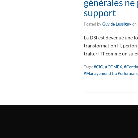
générales ne 
support
Posted by
Guy de Lussigny
on
La DSI est devenue une fon
transformation IT, perfo
traiter l’IT comme un suje
Tags:
#CIO
,
#COMEX
,
#Contin
#ManagementIT
,
#Performanc