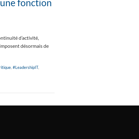
 une fonction
tinuité d’activité,
 imposent désormais de
itique
,
#LeadershipIT
,