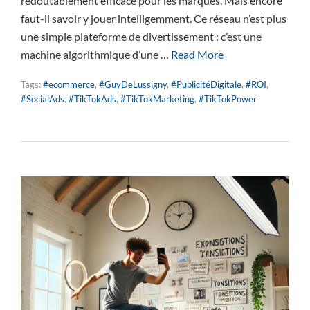
redoutablement efficace pour les marques. Mais encore
faut-il savoir y jouer intelligemment. Ce réseau n’est plus
une simple plateforme de divertissement : c’est une
machine algorithmique d’une …
Read More
Tags:
#ecommerce
,
#GuyDeLussigny
,
#PublicitéDigitale
,
#ROI
,
#SocialAds
,
#TikTokAds
,
#TikTokMarketing
,
#TikTokPower