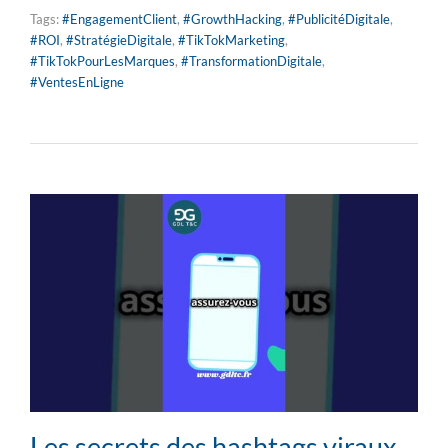
Tags:
#EngagementClient
,
#GrowthHacking
,
#PublicitéDigitale
,
#ROI
,
#StratégieDigitale
,
#TikTokMarketing
,
#TikTokPourLesMarques
,
#TransformationDigitale
,
#VentesEnLigne
Les secrets des hashtags viraux