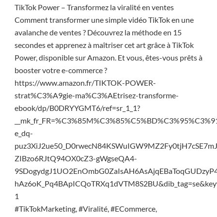
TikTok Power – Transformez la viralité en ventes
Comment transformer une simple vidéo TikTok en une
avalanche de ventes ? Découvrez la méthode en 15
secondes et apprenez à maîtriser cet art grâce à TikTok
Power, disponible sur Amazon. Et vous, êtes-vous prêts à
booster votre e-commerce ?
https://www.amazon.fr/TIKTOK-POWER-
strat%C3%A9gie-ma%C3%AEtrisez-transforme-
ebook/dp/B0DRYYGMT6/ref=sr_1_1?
__mk_fr_FR=%C3%85M%C3%85%C5%BD%C3%95%C3%91&cr
e_dq-
puz3XiJ2ue50_D0rwecN84KSWuIGW9MZ2Fy0tjH7cSE7mJ
ZIBzo6RJtQ94OX0cZ3-gWgseQA4-
9SDogydgJ1UO2EnOmbG0ZaIsAH6AsAjqEBaToqGUDzy
hAz6oK_Pq4BApICQoTRXq1dVTM8S2BU&dib_tag=se&keywo
1
#TikTokMarketing, #Viralité, #ECommerce,