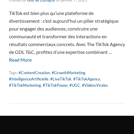
Posted by
Guy de Lussigny
on
janvier 7, 2025
TikTok est bien plus qu’une plateforme de
divertissement : c’est aujourd’hui un pilier stratégique
pour engager des audiences, construire une
communauté et transformer des interactions en
résultats commerciaux concrets. Avec The TikTok Agency
de GDL T&C, profitez d’une expertise combinant …
Read More
Tags:
#ContentCreation
,
#GrowthMarketing
,
#IntelligenceArtificielle
,
#LiveTikTok
,
#TikTokAgency
,
#TikTokMarketing
,
#TikTokPower
,
#UGC
,
#VidéosVirales