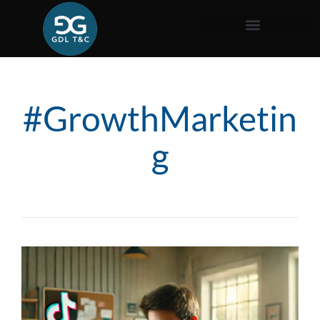
#GrowthMarketin
g