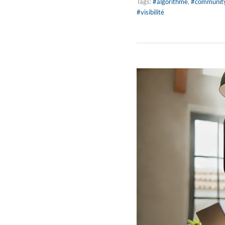
Tags:
#algorithme
,
#communit
#visibilité