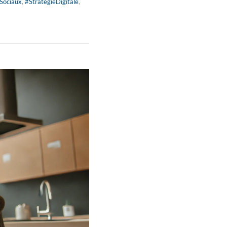
Sociaux
,
#StratégieDigitale
,