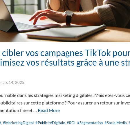
 cibler vos campagnes TikTok pou
imisez vos résultats grâce à une st
mars 14, 2025
urnable dans les stratégies marketing digitales. Mais êtes-vous ce
ublicitaires sur cette plateforme ? Pour assurer un retour sur inv
gmentation fine et …
Read More
t
,
#MarketingDigital
,
#PublicitéDigitale
,
#ROI
,
#Segmentation
,
#SocialMedia
,