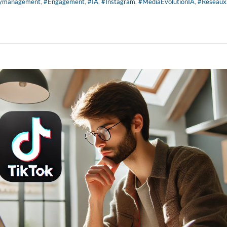
ymanagement
,
#Engagement
,
#IA
,
#Instagram
,
#MediaEvolutionIA
,
#Réseaux