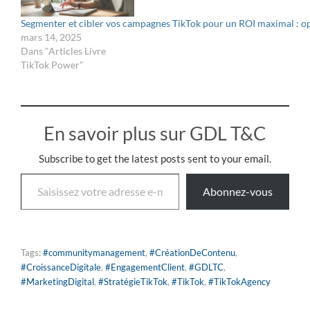
Segmenter et cibler vos campagnes TikTok pour un ROI maximal : opti
mars 14, 2025
Dans "Articles Livre
TikTok Power"
En savoir plus sur GDL T&C
Subscribe to get the latest posts sent to your email.
Abonnez-vous
Tags:
#communitymanagement
,
#CréationDeContenu
,
#CroissanceDigitale
,
#EngagementClient
,
#GDLTC
,
#MarketingDigital
,
#StratégieTikTok
,
#TikTok
,
#TikTokAgency