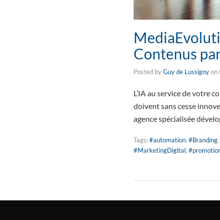
MediaEvolutio
Contenus par l
Posted by
Guy de Lussigny
on
L’IA au service de votre 
doivent sans cesse innove
agence spécialisée déve
Tags:
#automation
,
#Branding
#MarketingDigital
,
#promotio