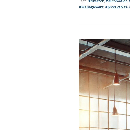
Tags:
#Amazon
,
#automation
,
#Management
,
#productivite
,