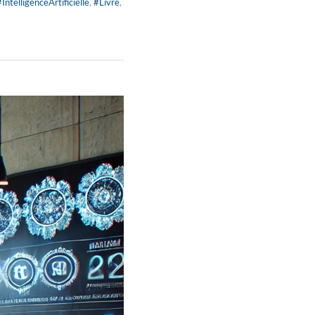
#IntelligenceArtificielle
,
#Livre
,