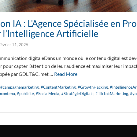
n IA : L’Agence Spécialisée en Pr
’Intelligence Artificielle
février 11, 2025
communication digitaleDans un monde où le contenu digital est deve
r pour capter l’attention de leur audience et maximiser leur impac
loppée par GDL T&C, met …
Read More
,
#campagnemarketing
,
#ContentMarketing
,
#GrowthHacking
,
#IntelligenceArt
ncontenu
,
#publicité
,
#SocialMedia
,
#StratégieDigitale
,
#TikTokMarketing
,
#yo