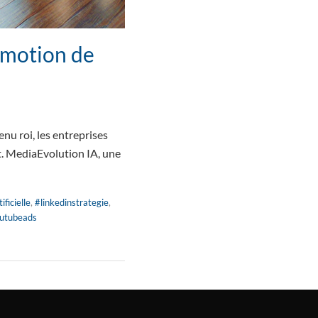
omotion de
nu roi, les entreprises
t. MediaEvolution IA, une
ificielle
,
#linkedinstrategie
,
utubeads