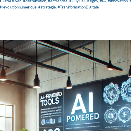
#DataDriven
,
#dsitransition
,
#entreprise
,
#GuyDeLussigny
,
#IA
,
#Innovation
,
#revolutionnumerique
,
#strategie
,
#TransformationDigitale