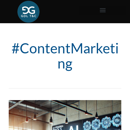
#ContentMarketi
ng