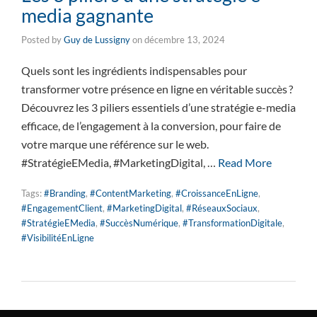
media gagnante
Posted by
Guy de Lussigny
on
décembre 13, 2024
Quels sont les ingrédients indispensables pour
transformer votre présence en ligne en véritable succès ?
Découvrez les 3 piliers essentiels d’une stratégie e-media
efficace, de l’engagement à la conversion, pour faire de
votre marque une référence sur le web.
#StratégieEMedia, #MarketingDigital, …
Read More
Tags:
#Branding
,
#ContentMarketing
,
#CroissanceEnLigne
,
#EngagementClient
,
#MarketingDigital
,
#RéseauxSociaux
,
#StratégieEMedia
,
#SuccèsNumérique
,
#TransformationDigitale
,
#VisibilitéEnLigne