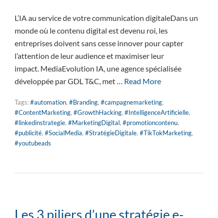
L’IA au service de votre communication digitaleDans un
monde où le contenu digital est devenu roi, les
entreprises doivent sans cesse innover pour capter
l’attention de leur audience et maximiser leur
impact. MediaEvolution IA, une agence spécialisée
développée par GDL T&C, met …
Read More
Tags:
#automation
,
#Branding
,
#campagnemarketing
,
#ContentMarketing
,
#GrowthHacking
,
#IntelligenceArtificielle
,
#linkedinstrategie
,
#MarketingDigital
,
#promotioncontenu
,
#publicité
,
#SocialMedia
,
#StratégieDigitale
,
#TikTokMarketing
,
#youtubeads
Les 3 piliers d’une stratégie e-