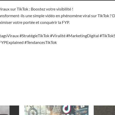
raux sur TikTok : Boostez votre visibilité !
nsforment-ils une simple vidéo en phénomène viral sur TikTok ? D
miser votre portée et conquérir la FYP.
gsViraux #StratégieTikTok #Viralité #MarketingDigital #TikTok
YPExplained #TendancesTikTok