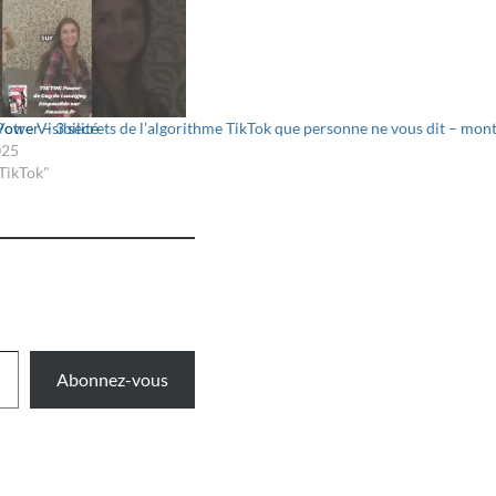
tre Visibilité
Power – 3 secrets de l’algorithme TikTok que personne ne vous dit – mon
025
TikTok"
Abonnez-vous