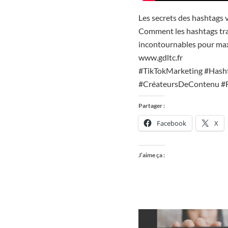
Les secrets des hashtags vi
Comment les hashtags tra
incontournables pour maxi
www.gdltc.fr
#TikTokMarketing #Hashta
#CréateursDeContenu #F
Partager :
Facebook
X
J’aime ça :