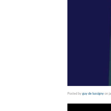
Posted by
guy de lussigny
on
j