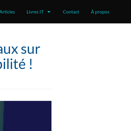
Articles
Livres IT
Contact
À propos
aux sur
lité !