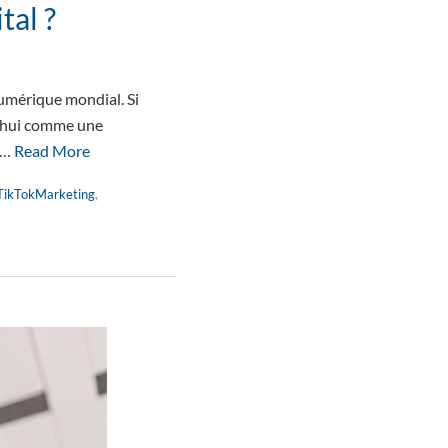
tal ?
numérique mondial. Si
d’hui comme une
 …
Read More
TikTokMarketing
,