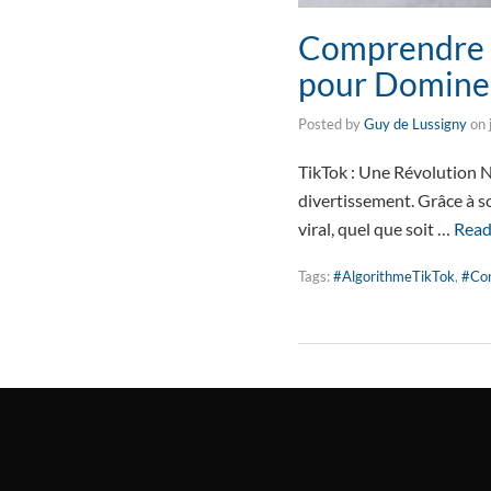
Comprendre e
pour Dominer
Posted by
Guy de Lussigny
on
TikTok : Une Révolution N
divertissement. Grâce à so
viral, quel que soit …
Read
Tags:
#AlgorithmeTikTok
,
#Con