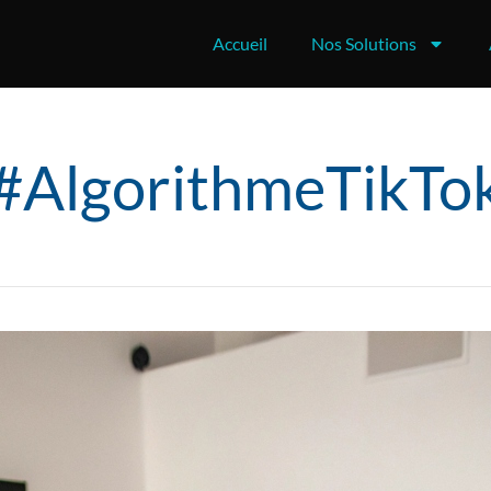
Accueil
Nos Solutions
#AlgorithmeTikTo