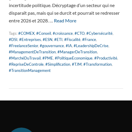
incertitude politique. Décryptage d’un secteur qui ne
disparaît pas, mais qui se durcit et pourrait se redresser
entre 2026 et 2028. …
Read More
Tags:
#COMEX
,
#Conseil
,
#croissance
,
#CTO
,
#Cybersécurité
,
#DSI
,
#Entreprises
,
#ESN
,
#ETI
,
#Fiscalité
,
#France
,
#FreelanceSenior
,
#gouvernance
,
#IA
,
#LeadershipDeCrise
,
#ManagementDeTransition
,
#ManagerDeTransition
,
#MarchéDuTravail
,
#PME
,
#PolitiqueEconomique
,
#Productivité
,
#RepriseDeControle
,
#Simplification
,
#TJM
,
#Transformation
,
#TransitionManagement