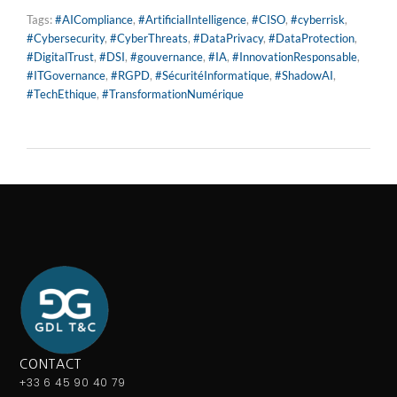
Tags:
#AICompliance
,
#ArtificialIntelligence
,
#CISO
,
#cyberrisk
,
#Cybersecurity
,
#CyberThreats
,
#DataPrivacy
,
#DataProtection
,
#DigitalTrust
,
#DSI
,
#gouvernance
,
#IA
,
#InnovationResponsable
,
#ITGovernance
,
#RGPD
,
#SécuritéInformatique
,
#ShadowAI
,
#TechEthique
,
#TransformationNumérique
CONTACT
+33 6 45 90 40 79