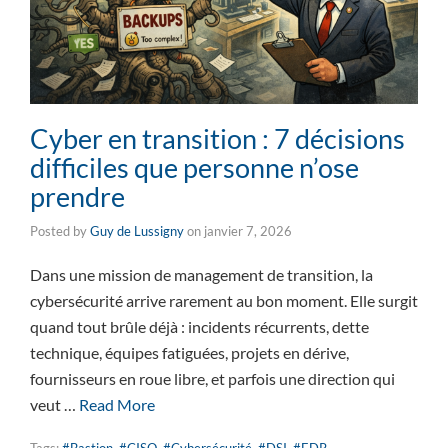
Cyber en transition : 7 décisions
difficiles que personne n’ose
prendre
Posted by
Guy de Lussigny
on
janvier 7, 2026
Dans une mission de management de transition, la
cybersécurité arrive rarement au bon moment. Elle surgit
quand tout brûle déjà : incidents récurrents, dette
technique, équipes fatiguées, projets en dérive,
fournisseurs en roue libre, et parfois une direction qui
veut …
Read More
Tags:
#Bastion
,
#CISO
,
#Cybersécurité
,
#DSI
,
#EDR
,