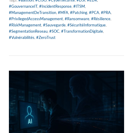
#GouvernanceIT
,
#IncidentResponse
,
#ITSM
,
#ManagementDeTransition
,
#MFA
,
#Patching
,
#PCA
,
#PRA
,
#PrivilegedAccessManagement
,
#Ransomware
,
#Résilience
,
#RiskManagement
,
#Sauvegarde
,
#SécuritéInformatique
,
#SegmentationReseau
,
#SOC
,
#TransformationDigitale
,
#Vulnérabilités
,
#ZeroTrust