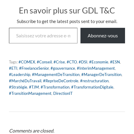
En savoir plus sur GDL T&C
Subscribe to get the latest posts sent to your email.
Abonnez-vous
Tags:
#COMEX
,
#Conseil
,
#Crise
,
#CTO
,
#DSI
,
#Economie
,
#ESN
,
#ETI
,
#FreelanceSenior
,
#gouvernance
,
#InterimManagement
,
#Leadership
,
#ManagementDeTransition
,
#ManagerDeTransition
,
#MarchéDuTravail
,
#RepriseDeControle
,
#restructuration
,
#Stratégie
,
#TJM
,
#Transformation
,
#TransformationDigitale
,
#TransitionManagement
,
DirectionIT
Comments are closed.