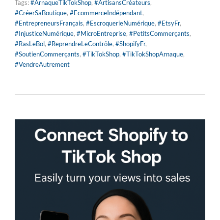
Tags:
#ArnaqueTikTokShop
,
#ArtisansCréateurs
,
#CréerSaBoutique
,
#EcommerceIndépendant
,
#EntrepreneursFrançais
,
#EscroquerieNumérique
,
#EtsyFr
,
#InjusticeNumérique
,
#MicroEntreprise
,
#PetitsCommerçants
,
#RasLeBol
,
#ReprendreLeContrôle
,
#ShopifyFr
,
#SoutienCommerçants
,
#TikTokShop
,
#TikTokShopArnaque
,
#VendreAutrement