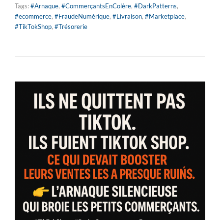
Tags:
#Arnaque
,
#CommerçantsEnColère
,
#DarkPatterns
,
#ecommerce
,
#FraudeNumérique
,
#Livraison
,
#Marketplace
,
#TikTokShop
,
#Trésorerie