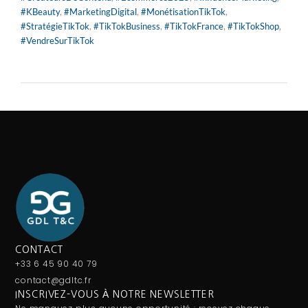
#KBeauty
,
#MarketingDigital
,
#MonétisationTikTok
,
#StratégieTikTok
,
#TikTokBusiness
,
#TikTokFrance
,
#TikTokShop
,
#VendreSurTikTok
CONTACT
+33 6 45 90 40 79
contact@gdltc.fr
INSCRIVEZ-VOUS À NOTRE NEWSLETTER