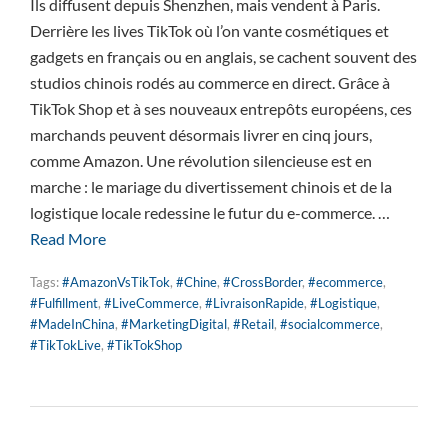
Ils diffusent depuis Shenzhen, mais vendent à Paris.
Derrière les lives TikTok où l’on vante cosmétiques et
gadgets en français ou en anglais, se cachent souvent des
studios chinois rodés au commerce en direct. Grâce à
TikTok Shop et à ses nouveaux entrepôts européens, ces
marchands peuvent désormais livrer en cinq jours,
comme Amazon. Une révolution silencieuse est en
marche : le mariage du divertissement chinois et de la
logistique locale redessine le futur du e-commerce. …
Read More
Tags:
#AmazonVsTikTok
,
#Chine
,
#CrossBorder
,
#ecommerce
,
#Fulfillment
,
#LiveCommerce
,
#LivraisonRapide
,
#Logistique
,
#MadeInChina
,
#MarketingDigital
,
#Retail
,
#socialcommerce
,
#TikTokLive
,
#TikTokShop