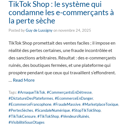
TikTok Shop : le système qui
condamne les e-commerçants à
la perte sèche
Posted by
Guy de Lussigny
on
novembre 24, 2025
TikTok Shop promettait des ventes faciles ; il impose en
réalité des pertes certaines, une fraude incontrôlée et
des sanctions arbitraires. Résultat : des e-commerçants
ruinés, des boutiques fermées, et une plateforme qui
prospère pendant que ceux qui travaillent s’effondrent.
…
Read More
Tags:
#ArnaqueTikTok
,
#CommerçantsEnDétresse
,
#DictatureDesPlateformes
,
#EcommerceEnDanger
,
#EcommerceFrancophone
,
#FraudeMassive
,
#MarketplaceToxique
,
#PertesSèches
,
#ScandaleNumérique
,
#StopTikTokShop
,
#TikTokCensure
,
#TikTokShop
,
#VendeursRuinés
,
#VisibilitéSousOtages