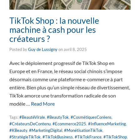
TikTok Shop : la nouvelle
machine à cash pour les
créateurs ?
Posted by
Guy de Lussigny
on
avril 8, 2025
Avec le déploiement progressif de TikTok Shop en
Europe et en France, le réseau social chinois s’impose
désormais comme une plateforme e-commerce à part
entière. Bien plus qu’un simple réseau de divertissement,
TikTok amorce une transformation radicale de son
modèle …
Read More
Tags:
#BeautéVirale
,
#BeautyTok
,
#CosmétiquesCoréens
,
#CréateursDeContenu
,
#Ecommerce2025
,
#InfluenceMarketing
,
#KBeauty
,
#MarketingDigital
,
#MonétisationTikTok
,
#StratégieTikTok
,
#TikTokBusiness
,
#TikTokFrance
,
#TikTokShop
,