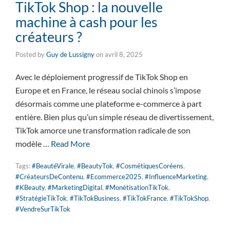
TikTok Shop : la nouvelle
machine à cash pour les
créateurs ?
Posted by
Guy de Lussigny
on
avril 8, 2025
Avec le déploiement progressif de TikTok Shop en
Europe et en France, le réseau social chinois s’impose
désormais comme une plateforme e-commerce à part
entière. Bien plus qu’un simple réseau de divertissement,
TikTok amorce une transformation radicale de son
modèle …
Read More
Tags:
#BeautéVirale
,
#BeautyTok
,
#CosmétiquesCoréens
,
#CréateursDeContenu
,
#Ecommerce2025
,
#InfluenceMarketing
,
#KBeauty
,
#MarketingDigital
,
#MonétisationTikTok
,
#StratégieTikTok
,
#TikTokBusiness
,
#TikTokFrance
,
#TikTokShop
,
#VendreSurTikTok