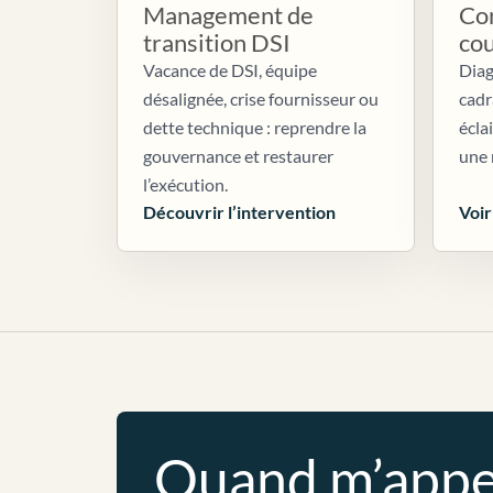
Management de
Con
transition DSI
co
Vacance de DSI, équipe
Diag
désalignée, crise fournisseur ou
cadr
dette technique : reprendre la
écla
gouvernance et restaurer
une 
l’exécution.
Découvrir l’intervention
Voir
Quand m’appe