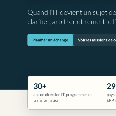
Quand l’IT devient un sujet d
clarifier, arbitrer et remettre 
Planifier un échange
Voir les missions de c
30+
29
ans de direction IT, programmes et
pays 
transformation
ERP i