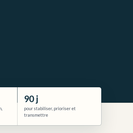
90 j
n,
pour stabiliser, prioriser et
transmettre