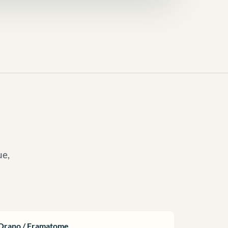
ue,
Orano / Framatome