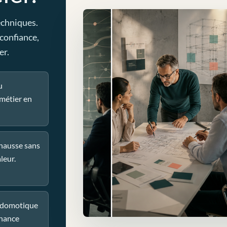
echniques.
 confiance,
er.
u
métier en
 hausse sans
leur.
u domotique
nance