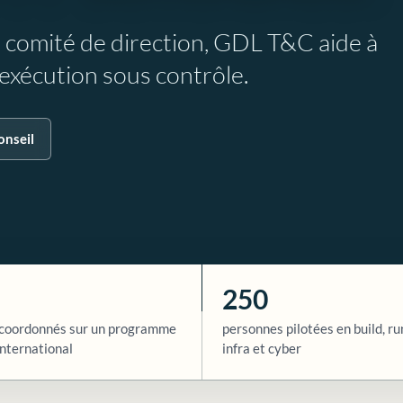
e comité de direction, GDL T&C aide à
l’exécution sous contrôle.
onseil
250
coordonnés sur un programme
personnes pilotées en build, ru
nternational
infra et cyber