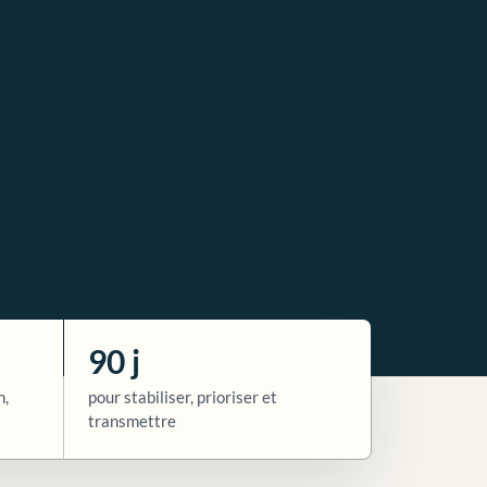
90 j
n,
pour stabiliser, prioriser et
transmettre