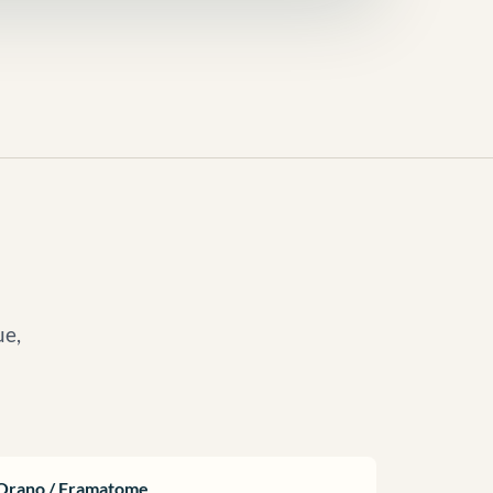
ue,
Orano / Framatome