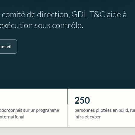
e comité de direction, GDL T&C aide à
l’exécution sous contrôle.
onseil
250
coordonnés sur un programme
personnes pilotées en build, ru
nternational
infra et cyber