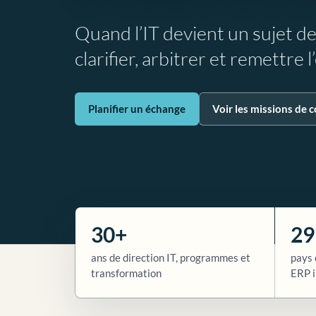
Quand l’IT devient un sujet d
clarifier, arbitrer et remettre 
Planifier un échange
Voir les missions de c
30+
29
ans de direction IT, programmes et
pays 
transformation
ERP i