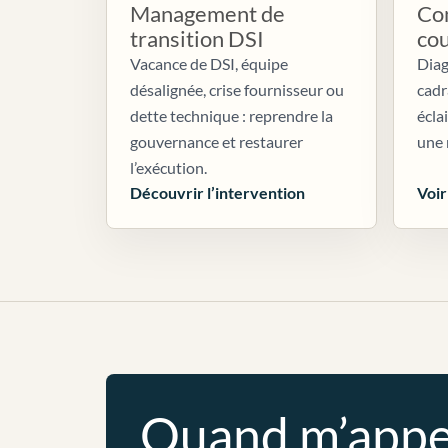
Management de
Con
transition DSI
co
Vacance de DSI, équipe
Diag
désalignée, crise fournisseur ou
cadr
dette technique : reprendre la
écla
gouvernance et restaurer
une 
l’exécution.
Découvrir l’intervention
Voir
Quand m’appe