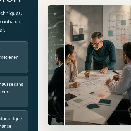
echniques.
 confiance,
er.
u
métier en
 hausse sans
leur.
u domotique
nance