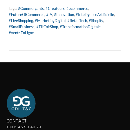
Tags:
#Commerçants
,
#Créateurs
,
#ecommerce
,
#FutureOfCommerce
,
#IA
,
#Innovation
,
#IntelligenceArtificielle
,
#LiveShopping
,
#MarketingDigital
,
#RetailTech
,
#Shopify
,
#SmallBusiness
,
#TikTokShop
,
#TransformationDigitale
,
#venteEnLigne
CONTACT
+33 6 45 90 40 79