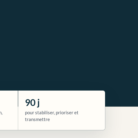
90 j
n,
pour stabiliser, prioriser et
transmettre