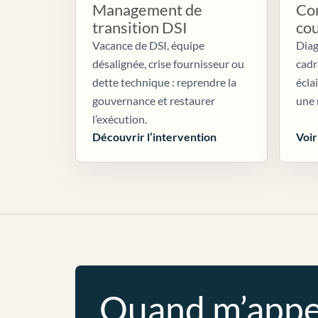
Management de
Con
transition DSI
co
Vacance de DSI, équipe
Diag
désalignée, crise fournisseur ou
cadr
dette technique : reprendre la
écla
gouvernance et restaurer
une 
l’exécution.
Découvrir l’intervention
Voir
Quand m’appe