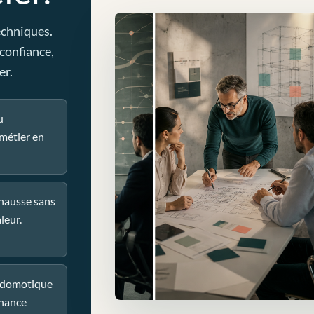
echniques.
 confiance,
er.
u
métier en
 hausse sans
leur.
u domotique
nance