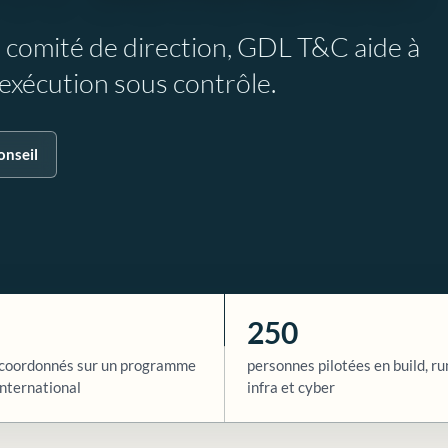
e comité de direction, GDL T&C aide à
l’exécution sous contrôle.
onseil
250
coordonnés sur un programme
personnes pilotées en build, ru
nternational
infra et cyber