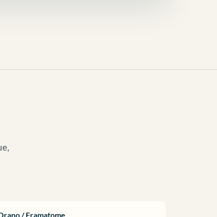
ue,
Orano / Framatome