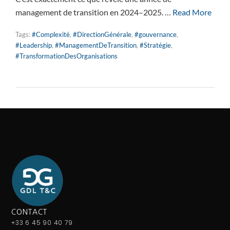
management de transition en 2024–2025. …
Read More
Tags:
#Complexité
,
#DirectionGénérale
,
#gouvernance
,
#Leadership
,
#ManagementDeTransition
,
#Stratégie
,
#TransformationDesOrganisations
CONTACT
+33 6 45 90 40 79