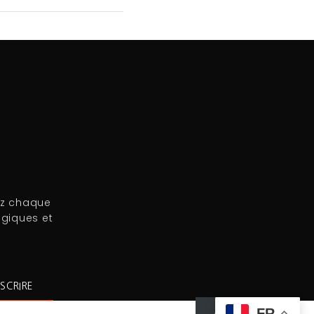
ez chaque
égiques et
SCRIRE
FR