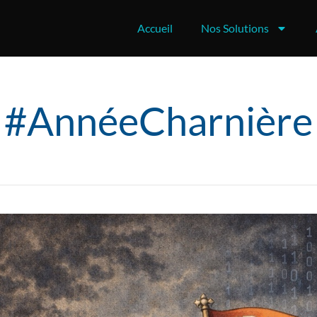
Accueil
Nos Solutions
#AnnéeCharnière