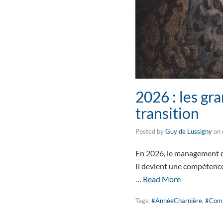
2026 : les gr
transition
Posted by
Guy de Lussigny
on
En 2026, le management de 
Il devient une compétence
…
Read More
Tags:
#AnnéeCharnière
,
#Comp