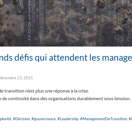
ands défis qui attendent les manage
décembre 23, 2025
transition n’est plus une réponse à la crise.
 de continuité dans des organisations durablement sous tension.
lexité
,
#Décision
,
#gouvernance
,
#Leadership
,
#ManagementDeTransition
,
#